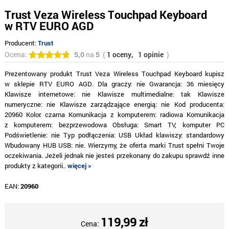
Trust Veza Wireless Touchpad Keyboard
w RTV EURO AGD
Producent:
Trust
Ocena:
5,0
na
5
(
1 oceny,
1 opinie
)
Prezentowany produkt Trust Veza Wireless Touchpad Keyboard kupisz
w sklepie RTV EURO AGD. Dla graczy: nie Gwarancja: 36 miesięcy
Klawisze internetowe: nie Klawisze multimedialne: tak Klawisze
numeryczne: nie Klawisze zarządzające energią: nie Kod producenta:
20960 Kolor: czarna Komunikacja z komputerem: radiowa Komunikacja
z komputerem: bezprzewodowa Obsługa: Smart TV, komputer PC
Podświetlenie: nie Typ podłączenia: USB Układ klawiszy: standardowy
Wbudowany HUB USB: nie. Wierzymy, że oferta marki Trust spełni Twoje
oczekiwania. Jeżeli jednak nie jesteś przekonany do zakupu sprawdź inne
produkty z kategorii..
więcej »
EAN:
20960
119,99 zł
Cena: