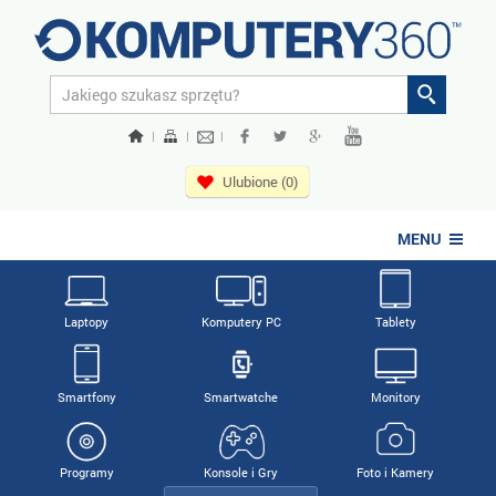
|
|
|
Ulubione (0)
MENU
Laptopy
Komputery PC
Tablety
Smartfony
Smartwatche
Monitory
Programy
Konsole i Gry
Foto i Kamery