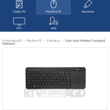
Części PC
Peryferia PC
Akcesoria
RTV
AGD
Komputery360
›
Peryferia PC
›
Klawiatury
›
Trust Veza Wireless Touchpad
Keyboard