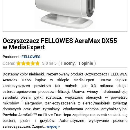
Oczyszczacz FELLOWES AeraMax DX55
w MediaExpert
Producent:
FELLOWES
Ocena:
5,0
na
5
(
1 oceny,
1 opinie
)
Dostępny kolor niebieski. Prezentowany produkt Oczyszczacz FELLOWES
AeraMax DX55 kupisz w sklepie MediaExpert. Usuwa 99,97%
zanieczyszczeń powietrza tak małych jak 0,3 mikrona dzięki
czterostopniowemu procesowi filtracji. Usuwa: wirusy i drobnoustroje,
zarodniki pleśni, pyłki, roztocza, większość obecnych w powietrzu
mikrobów i alergenów, zanieczyszczenia z sierści/naskórek zwierząt
domowych oraz dym tytoniowy. Wbudowana ochrona antybakteryjna.
Powłoka AeraSafe™ na filtrze True Hepa zapobiega rozprzestrzenianiu się
bakterii, pleśni i grzybów. Automatyczne wykrywanie poziomu
zanieczyszczeń. Czujnik..
więcej »