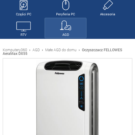
Części PC
Peryferia PC
Akcesoria
RTV
AGD
Komputery360
›
AGD
›
Małe AGD do domu
›
Oczyszczacz FELLOWES
AeraMax DX55