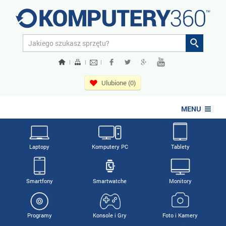
|
|
|
Ulubione (0)
MENU
Laptopy
Komputery PC
Tablety
Smartfony
Smartwatche
Monitory
Programy
Konsole i Gry
Foto i Kamery