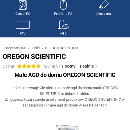
Części PC
Peryferia PC
Akcesoria
RTV
AGD
Komputery360
›
Marki
›
OREGON SCIENTIFIC
OREGON SCIENTIFIC
Ocena:
5,0
na
5
(
1 oceny,
1 opinie
)
Małe AGD do domu OREGON SCIENTIFIC
Jeżeli interesuje Cię oferta na małe agd do domu marki OREGON
SCIENTIFIC to dobrze trafiłeś.
Znajdziesz tutaj szeroki asortyment produktów OREGON SCIENTIFIC w
szczególności małe agd do domu w ekstra cenach.