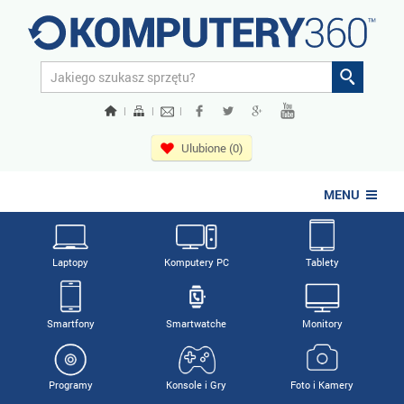
|
|
|
Ulubione (0)
MENU
Laptopy
Komputery PC
Tablety
Smartfony
Smartwatche
Monitory
Programy
Konsole i Gry
Foto i Kamery