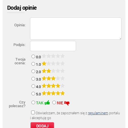
Dodaj opinie
Opinia:
Podpis:
0.0
Twoja
ocena:
1.0
2.0
3.0
4.0
5.0
Czy
TAK
NIE
polecasz?
Oświadczam, że zapoznałem się z
regulaminem
portalu
i akceptuję go