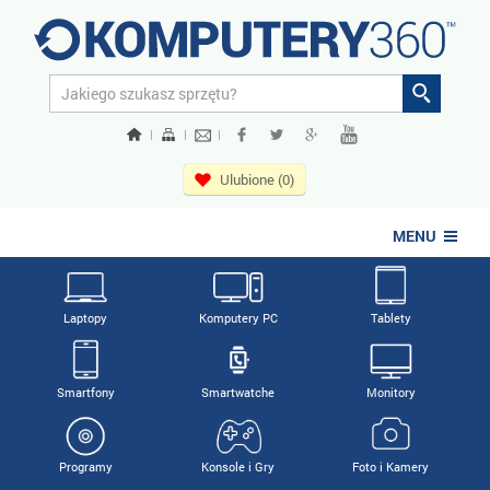
|
|
|
Ulubione (0)
MENU
Laptopy
Komputery PC
Tablety
Smartfony
Smartwatche
Monitory
Programy
Konsole i Gry
Foto i Kamery