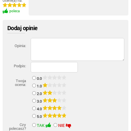
Ocenił(a) na:
poleca
Dodaj opinie
Opinia:
Podpis:
0.0
Twoja
ocena:
1.0
2.0
3.0
4.0
5.0
Czy
TAK
NIE
polecasz?