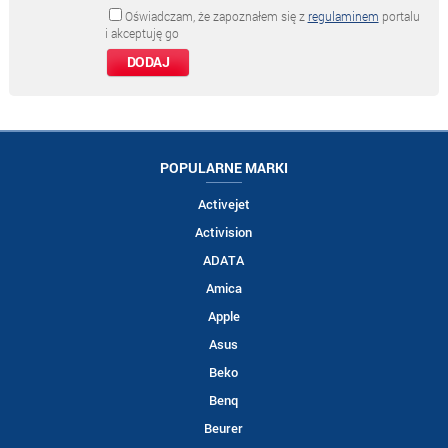
Oświadczam, że zapoznałem się z
regulaminem
portalu
i akceptuję go
POPULARNE MARKI
Activejet
Activision
ADATA
Amica
Apple
Asus
Beko
Benq
Beurer