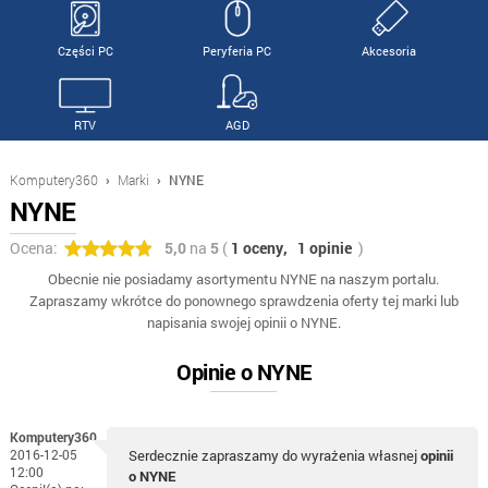
Części PC
Peryferia PC
Akcesoria
RTV
AGD
Komputery360
›
Marki
›
NYNE
NYNE
Ocena:
5,0
na
5
(
1 oceny,
1 opinie
)
Obecnie nie posiadamy asortymentu NYNE na naszym portalu.
Zapraszamy wkrótce do ponownego sprawdzenia oferty tej marki lub
napisania swojej opinii o NYNE.
Opinie o NYNE
Komputery360
2016-12-05
Serdecznie zapraszamy do wyrażenia własnej
opinii
12:00
o NYNE