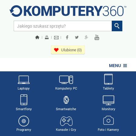
|
|
|
Ulubione (0)
MENU
Laptopy
Komputery PC
Tablety
Smartfony
Smartwatche
Monitory
Programy
Konsole i Gry
Foto i Kamery