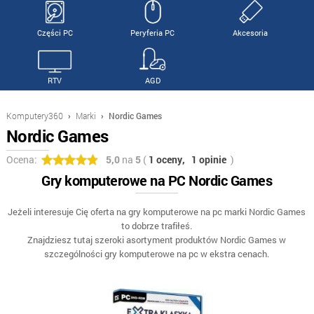
Części PC
Peryferia PC
Akcesoria
RTV
AGD
Komputery360
›
Marki
›
Nordic Games
Nordic Games
Ocena:
5,0
na
5
(
1 oceny,
1 opinie
)
Gry komputerowe na PC Nordic Games
Jeżeli interesuje Cię oferta na gry komputerowe na pc marki Nordic Games
to dobrze trafiłeś.
Znajdziesz tutaj szeroki asortyment produktów Nordic Games w
szczególności gry komputerowe na pc w ekstra cenach.