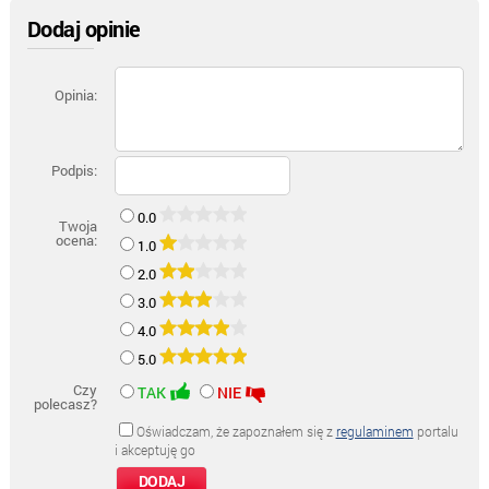
Dodaj opinie
Opinia:
Podpis:
0.0
Twoja
ocena:
1.0
2.0
3.0
4.0
5.0
Czy
TAK
NIE
polecasz?
Oświadczam, że zapoznałem się z
regulaminem
portalu
i akceptuję go