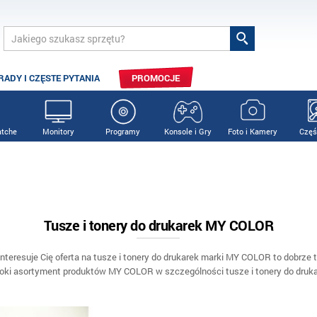
RADY I CZĘSTE PYTANIA
PROMOCJE
tche
Monitory
Programy
Konsole i Gry
Foto i Kamery
Częś
Tusze i tonery do drukarek MY COLOR
 interesuje Cię oferta na tusze i tonery do drukarek marki MY COLOR to dobrze tr
roki asortyment produktów MY COLOR w szczególności tusze i tonery do druk