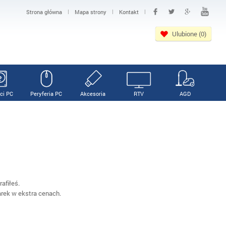
|
|
|
Strona główna
Mapa strony
Kontakt
Ulubione (0)
ci PC
Peryferia PC
Akcesoria
RTV
AGD
afiłeś.
arek w ekstra cenach.