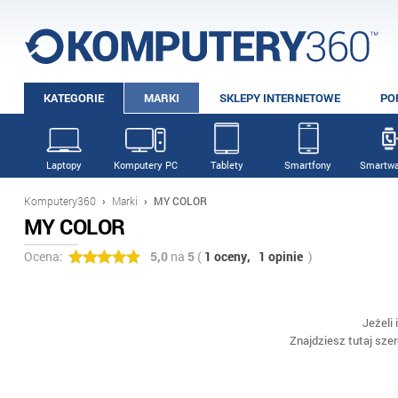
KATEGORIE
MARKI
SKLEPY INTERNETOWE
PO
Laptopy
Komputery PC
Tablety
Smartfony
Smartwa
Komputery360
›
Marki
›
MY COLOR
MY COLOR
Ocena:
5,0
na
5
(
1 oceny,
1 opinie
)
Jeżeli
Znajdziesz tutaj sze