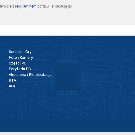
łem się z
regulaminem
portalu i akceptuję go
Konsole i Gry
Foto i Kamery
Części PC
Peryferia PC
Akcesoria i Eksploatacja
RTV
AGD