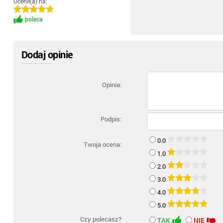
Ocenił(a) na:
poleca
Dodaj opinie
Opinia:
Podpis:
0.0
Twoja ocena:
1.0
2.0
3.0
4.0
5.0
Czy polecasz?
TAK
NIE