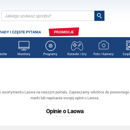
RADY I CZĘSTE PYTANIA
PROMOCJE
tche
Monitory
Programy
Konsole i Gry
Foto i Kamery
Częś
y asortymentu Laowa na naszym portalu. Zapraszamy wkrótce do ponownego s
marki lub napisania swojej opinii o Laowa.
Opinie o Laowa