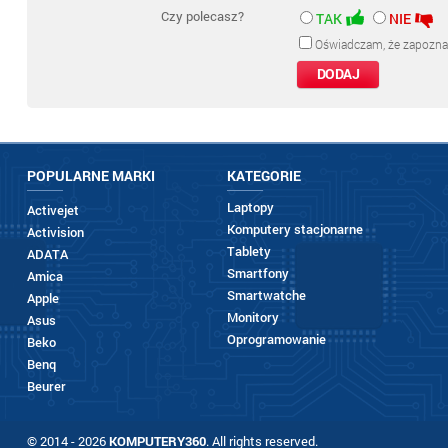
Czy polecasz?
TAK
NIE
Oświadczam, że zapozna
POPULARNE MARKI
KATEGORIE
Laptopy
Activejet
Komputery stacjonarne
Activision
Tablety
ADATA
Smartfony
Amica
Smartwatche
Apple
Monitory
Asus
Oprogramowanie
Beko
Benq
Beurer
© 2014 - 2026
KOMPUTERY360
. All rights reserved.