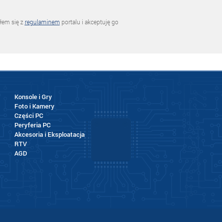
łem się z
regulaminem
portalu i akceptuję go
Konsole i Gry
Foto i Kamery
Części PC
Peryferia PC
Akcesoria i Eksploatacja
RTV
AGD