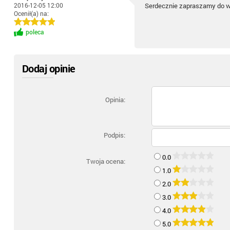
2016-12-05 12:00
Serdecznie zapraszamy do 
Ocenił(a) na:
poleca
Dodaj opinie
Opinia:
Podpis:
0.0
Twoja ocena:
1.0
2.0
3.0
4.0
5.0