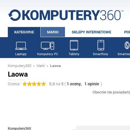
KATEGORIE
MARKI
SKLEPY INTERNETOWE
PO
Laptopy
Komputery PC
Tablety
Smartfony
Smartwa
Komputery360
›
Marki
›
Laowa
Laowa
Ocena:
5,0
na
5
(
1 oceny,
1 opinie
)
Obecnie nie posiadam
Komputery360