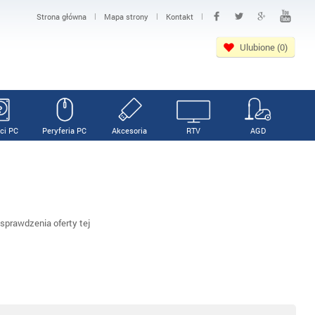
|
|
|
Strona główna
Mapa strony
Kontakt
Ulubione (0)
ci PC
Peryferia PC
Akcesoria
RTV
AGD
prawdzenia oferty tej