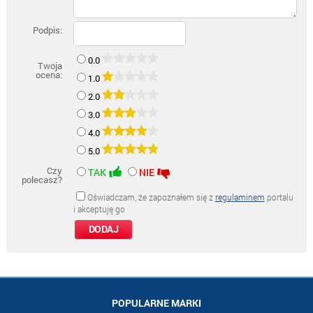
Podpis:
0.0
Twoja
ocena:
1.0
2.0
3.0
4.0
5.0
Czy
TAK
NIE
polecasz?
Oświadczam, że zapoznałem się z
regulaminem
portalu
i akceptuję go
POPULARNE MARKI