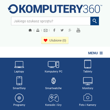
|
|
|
Ulubione (0)
MENU
Laptopy
Komputery PC
Tablety
Smartfony
Smartwatche
Monitory
Programy
Konsole i Gry
Foto i Kamery