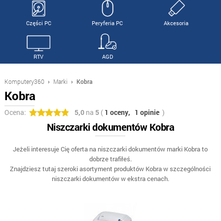
Części PC
Peryferia PC
Akcesoria
RTV
AGD
Komputery360
›
Marki
›
Kobra
Kobra
Ocena:
5,0
na
5
(
1 oceny,
1 opinie
)
Niszczarki dokumentów Kobra
Jeżeli interesuje Cię oferta na niszczarki dokumentów marki Kobra to
dobrze trafiłeś.
Znajdziesz tutaj szeroki asortyment produktów Kobra w szczególności
niszczarki dokumentów w ekstra cenach.