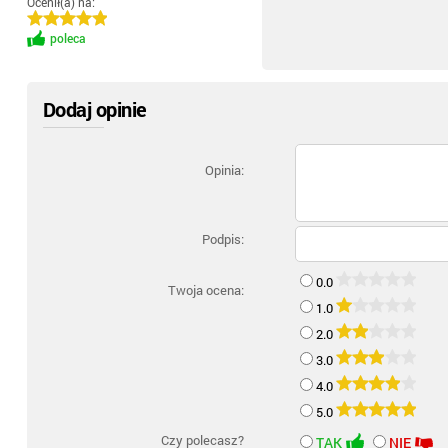
Ocenił(a) na:
poleca
Dodaj opinie
Opinia:
Podpis:
0.0
Twoja ocena:
1.0
2.0
3.0
4.0
5.0
Czy polecasz?
TAK
NIE