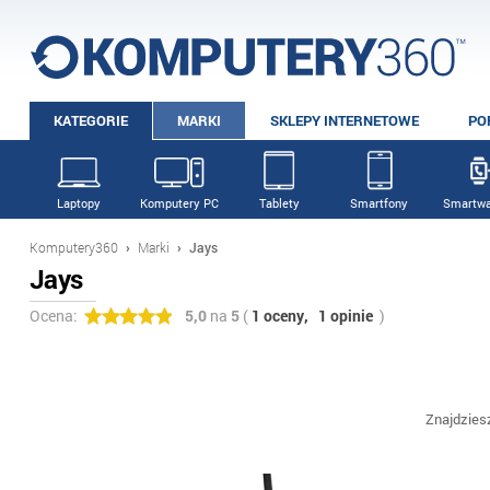
KATEGORIE
MARKI
SKLEPY INTERNETOWE
PO
Laptopy
Komputery PC
Tablety
Smartfony
Smartwa
Komputery360
›
Marki
›
Jays
Jays
Ocena:
5,0
na
5
(
1 oceny,
1 opinie
)
Znajdzies