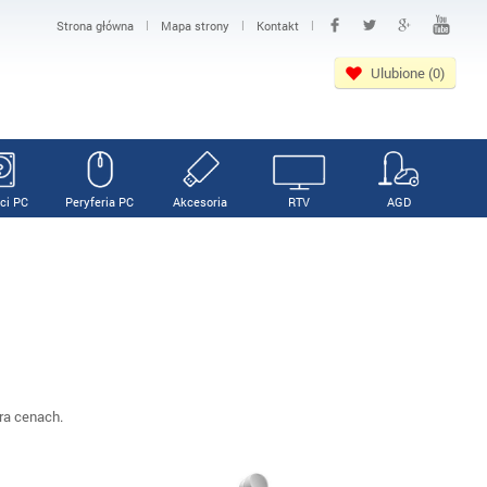
|
|
|
Strona główna
Mapa strony
Kontakt
Ulubione (0)
ci PC
Peryferia PC
Akcesoria
RTV
AGD
ra cenach.