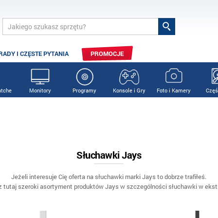
RADY I CZĘSTE PYTANIA
PROMOCJE
tche
Monitory
Programy
Konsole i Gry
Foto i Kamery
Częś
Słuchawki Jays
Jeżeli interesuje Cię oferta na słuchawki marki Jays to dobrze trafiłeś.
z tutaj szeroki asortyment produktów Jays w szczególności słuchawki w ekst