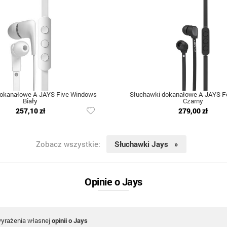
dokanałowe A-JAYS Five Windows
Słuchawki dokanałowe A-JAYS Fo
Biały
Czarny
257,10 zł
279,00 zł
Zobacz wszystkie:
Słuchawki Jays »
Opinie o Jays
wyrażenia własnej
opinii o Jays