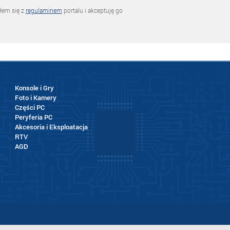
łem się z
regulaminem
portalu i akceptuję go
Konsole i Gry
Foto i Kamery
Części PC
Peryferia PC
Akcesoria i Eksploatacja
RTV
AGD