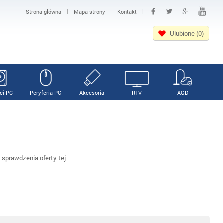
|
|
|
Strona główna
Mapa strony
Kontakt
Ulubione (0)
ci PC
Peryferia PC
Akcesoria
RTV
AGD
sprawdzenia oferty tej