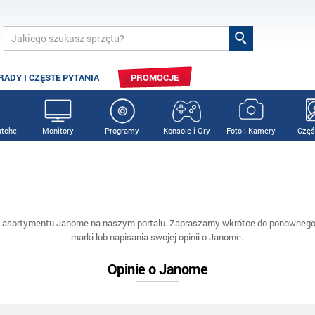
RADY I CZĘSTE PYTANIA
PROMOCJE
tche
Monitory
Programy
Konsole i Gry
Foto i Kamery
Częś
 asortymentu Janome na naszym portalu. Zapraszamy wkrótce do ponownego 
marki lub napisania swojej opinii o Janome.
Opinie o Janome