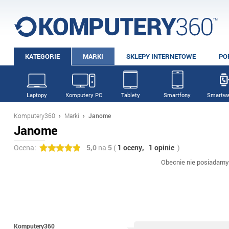
KATEGORIE
MARKI
SKLEPY INTERNETOWE
PO
Laptopy
Komputery PC
Tablety
Smartfony
Smartwa
Komputery360
›
Marki
›
Janome
Janome
Ocena:
5,0
na
5
(
1 oceny,
1 opinie
)
Obecnie nie posiadamy
Komputery360