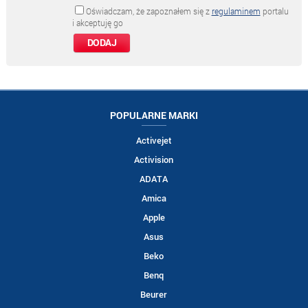
Oświadczam, że zapoznałem się z
regulaminem
portalu
i akceptuję go
POPULARNE MARKI
Activejet
Activision
ADATA
Amica
Apple
Asus
Beko
Benq
Beurer