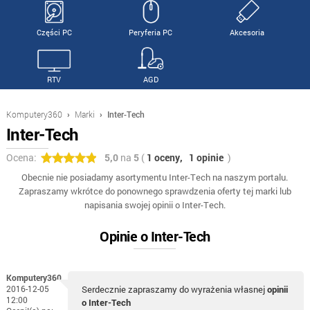
Części PC
Peryferia PC
Akcesoria
RTV
AGD
Komputery360
›
Marki
›
Inter-Tech
Inter-Tech
Ocena:
5,0
na
5
(
1 oceny,
1 opinie
)
Obecnie nie posiadamy asortymentu Inter-Tech na naszym portalu.
Zapraszamy wkrótce do ponownego sprawdzenia oferty tej marki lub
napisania swojej opinii o Inter-Tech.
Opinie o Inter-Tech
Komputery360
2016-12-05
Serdecznie zapraszamy do wyrażenia własnej
opinii
12:00
o Inter-Tech