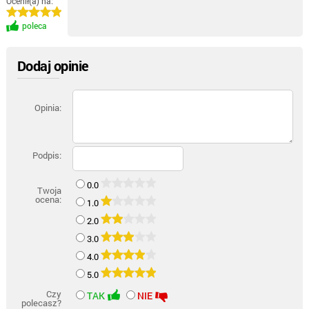
Ocenił(a) na:
poleca
Dodaj opinie
Opinia:
Podpis:
0.0
Twoja
ocena:
1.0
2.0
3.0
4.0
5.0
Czy
TAK
NIE
polecasz?