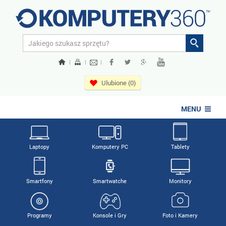
|
|
|
Ulubione (0)
MENU
Laptopy
Komputery PC
Tablety
Smartfony
Smartwatche
Monitory
Programy
Konsole i Gry
Foto i Kamery