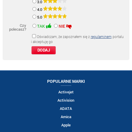
3.0
4.0
5.0
Czy
TAK
NIE
polecasz?
Oświadczam, że zapoznałem się z
regulaminem
portalu
i akceptuję go
POPULARNE MARKI
Activejet
Activision
ADATA
Amica
Apple