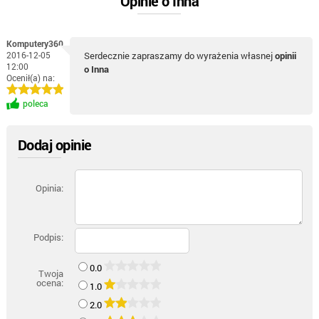
Opinie o Inna
Komputery360
2016-12-05
Serdecznie zapraszamy do wyrażenia własnej
opinii
12:00
o Inna
Ocenił(a) na:
poleca
Dodaj opinie
Opinia:
Podpis:
0.0
Twoja
ocena:
1.0
2.0