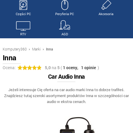
Części PC
Peryferia PC
Akcesoria
RTV
AGD
Komputery360
›
Marki
›
Inna
Inna
Ocena:
5,0
na
5
(
1 oceny,
1 opinie
)
Car Audio Inna
Jeżeli interesuje Cię oferta na car audio marki Inna to dobrze trafiłeś.
Znajdziesz tutaj szeroki asortyment produktów Inna w szczególności car
audio w ekstra cenach.