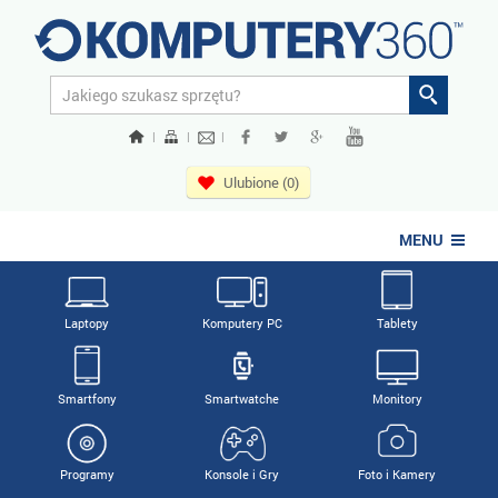
|
|
|
Ulubione (0)
MENU
Laptopy
Komputery PC
Tablety
Smartfony
Smartwatche
Monitory
Programy
Konsole i Gry
Foto i Kamery