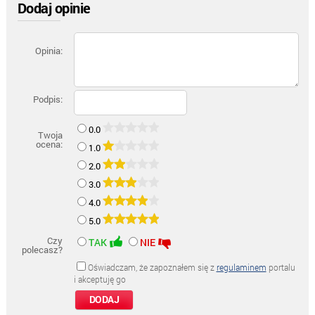
Dodaj opinie
Opinia:
Podpis:
0.0
Twoja
ocena:
1.0
2.0
3.0
4.0
5.0
Czy
TAK
NIE
polecasz?
Oświadczam, że zapoznałem się z
regulaminem
portalu
i akceptuję go