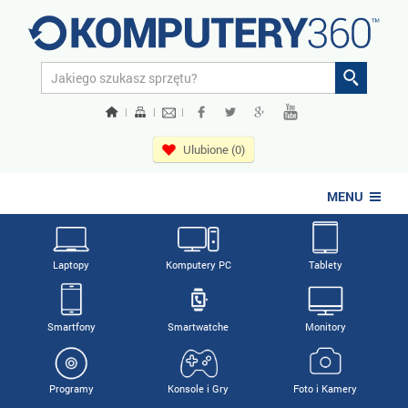
|
|
|
Ulubione (0)
MENU
Laptopy
Komputery PC
Tablety
Smartfony
Smartwatche
Monitory
Programy
Konsole i Gry
Foto i Kamery