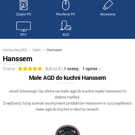
Części PC
Peryferia PC
Akcesoria
RTV
AGD
Komputery360
›
Marki
›
Hanssem
Hanssem
Ocena:
5,0
na
5
(
1 oceny,
1 opinie
)
Małe AGD do kuchni Hanssem
Jeżeli interesuje Cię oferta na małe agd do kuchni marki Hanssem to
dobrze trafiłeś.
Znajdziesz tutaj szeroki asortyment produktów Hanssem w szczególności
małe agd do kuchni w ekstra cenach.