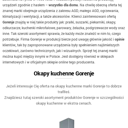
urządzeń zgodnie z hasłem –
wszystko dla domu
. Na chwilę obecną oferta tej
znanej marki obejmuje urządzenia z zakresu AGD, małego AGD, ogrzewania,
klimatyzacji i wentylacji, a także akcesoriów. Klienci zainteresowani ofertą
Gorenje
znajdą w niej takie produkty jak: pralki, suszarki, piekarniki, okapy,
odkurzacze, kuchenki mikrofalowe, parowary, żelazka, podgrzewacze wody oraz
inne. Tak szeroki asortyment sprawia, że każdy może znaleźć w nim to, czego
potrzebuje. Firma Gorenje w produkcji bierze pod uwagę głównie jakość i
opinie
klientów
,
tak by zaproponowane urządzenia były spełnieniem najśmielszych
oczekiwań, zarówno technicznych, jak i wizualnych. Sprzęt tej znanej marki
można kupić między innymi w Polsce. Jest dostępny również w sklepach
internetowych i w oficjalnym sklepie online tego producenta.
Okapy kuchenne Gorenje
Jeżeli interesuje Cię oferta na okapy kuchenne marki Gorenje to dobrze
trafiłeś.
Znajdziesz tutaj szeroki asortyment produktów Gorenje w szczególności
okapy kuchenne w ekstra cenach.