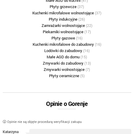
Małe AGD do kuchni
(41)
Płyty grzewcze
(37)
Kuchenki mikrofalowe wolnostojące
(37)
Płyty indukcyjne
(26)
Zamrażarki wolnostojące
(22)
Piekarniki wolnostojące
(17)
Płyty gazowe
(16)
Kuchenki mikrofalowe do zabudowy
(16)
Lodówki do zabudowy
(16)
Małe AGD do domu
(15)
Zmywarki do zabudowy
(13)
Zmywarki wolnostojące
(7)
Płyty ceramiczne
(5)
Opinie o Gorenje
Opinie nie są objęte procedurą weryfikacji zakupu
Katarzyna