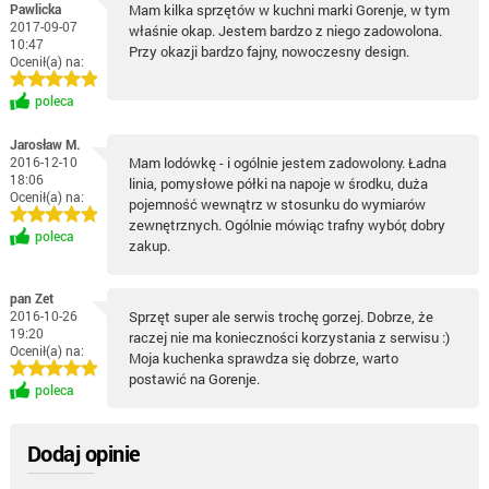
Pawlicka
Mam kilka sprzętów w kuchni marki Gorenje, w tym
2017-09-07
właśnie okap. Jestem bardzo z niego zadowolona.
10:47
Przy okazji bardzo fajny, nowoczesny design.
Ocenił(a) na:
poleca
Jarosław M.
2016-12-10
Mam lodówkę - i ogólnie jestem zadowolony. Ładna
18:06
linia, pomysłowe półki na napoje w środku, duża
Ocenił(a) na:
pojemność wewnątrz w stosunku do wymiarów
zewnętrznych. Ogólnie mówiąc trafny wybór, dobry
poleca
zakup.
pan Zet
2016-10-26
Sprzęt super ale serwis trochę gorzej. Dobrze, że
19:20
raczej nie ma konieczności korzystania z serwisu :)
Ocenił(a) na:
Moja kuchenka sprawdza się dobrze, warto
postawić na Gorenje.
poleca
Dodaj opinie