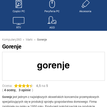
Części PC
Peryferia PC
Akcesoria
RTV
AGD
Komputery360
›
Marki
›
Gorenje
Gorenje
Ocena:
4,5
na
5
(
4 oceny,
3 opinie
)
Gorenje
jest jednym z największych słoweńskich koncernów przemysłowych
specjalizujących się w produkcji sprzętu gospodarstwa domowego. Firma
zaistniała na rynku w 1950 roku. Producent położył nacisk na produkcję