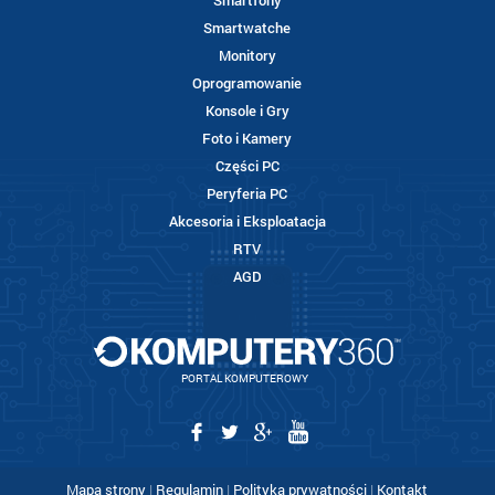
Smartfony
Smartwatche
Monitory
Oprogramowanie
Konsole i Gry
Foto i Kamery
Części PC
Peryferia PC
Akcesoria i Eksploatacja
RTV
AGD
PORTAL KOMPUTEROWY
Mapa strony
|
Regulamin
|
Polityka prywatności
|
Kontakt