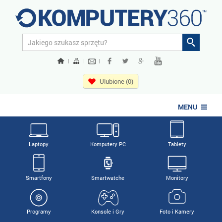
|
|
|
Ulubione (0)
MENU
Laptopy
Komputery PC
Tablety
Smartfony
Smartwatche
Monitory
Programy
Konsole i Gry
Foto i Kamery