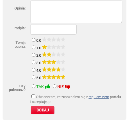
Opinia:
Podpis:
0.0
Twoja
ocena:
1.0
2.0
3.0
4.0
5.0
Czy
TAK
NIE
polecasz?
Oświadczam, że zapoznałem się z
regulaminem
portalu
i akceptuję go