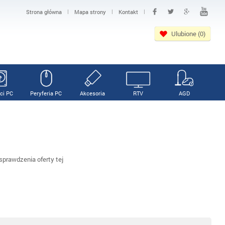
|
|
|
Strona główna
Mapa strony
Kontakt
Ulubione (0)
ci PC
Peryferia PC
Akcesoria
RTV
AGD
prawdzenia oferty tej