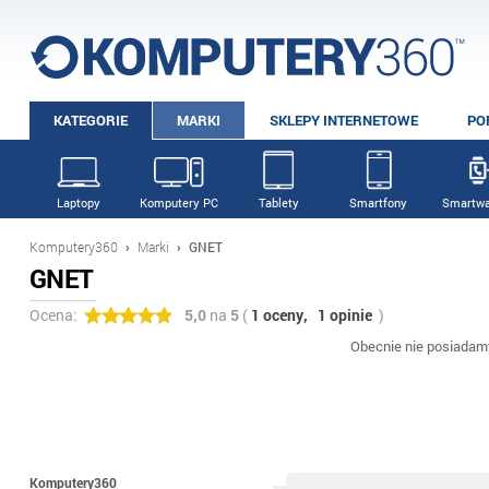
KATEGORIE
MARKI
SKLEPY INTERNETOWE
PO
Laptopy
Komputery PC
Tablety
Smartfony
Smartwa
Komputery360
›
Marki
›
GNET
GNET
Ocena:
5,0
na
5
(
1 oceny,
1 opinie
)
Obecnie nie posiadam
Komputery360