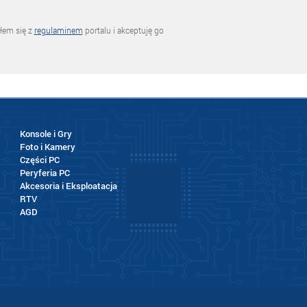
łem się z
regulaminem
portalu i akceptuję go
Konsole i Gry
Foto i Kamery
Części PC
Peryferia PC
Akcesoria i Eksploatacja
RTV
AGD