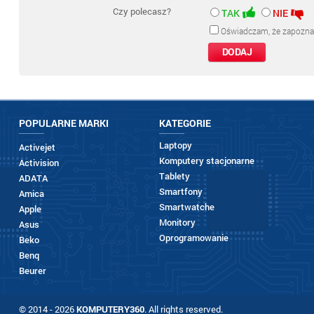
Czy polecasz?
TAK
NIE
Oświadczam, że zapozna
POPULARNE MARKI
KATEGORIE
Laptopy
Activejet
Komputery stacjonarne
Activision
Tablety
ADATA
Smartfony
Amica
Smartwatche
Apple
Monitory
Asus
Oprogramowanie
Beko
Benq
Beurer
© 2014 - 2026
KOMPUTERY360
. All rights reserved.