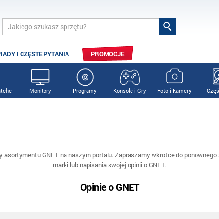
RADY I CZĘSTE PYTANIA
PROMOCJE
tche
Monitory
Programy
Konsole i Gry
Foto i Kamery
Częś
y asortymentu GNET na naszym portalu. Zapraszamy wkrótce do ponownego s
marki lub napisania swojej opinii o GNET.
Opinie o GNET