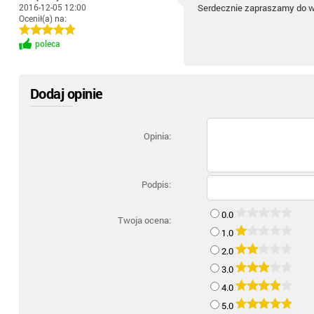
2016-12-05 12:00
Serdecznie zapraszamy do 
Ocenił(a) na:
poleca
Dodaj opinie
Opinia:
Podpis:
0.0
Twoja ocena:
1.0
2.0
3.0
4.0
5.0