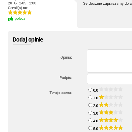
2016-12-05 12:00
Serdecznie zapraszamy do 
Ocenił(a) na:
poleca
Dodaj opinie
Opinia:
Podpis:
0.0
Twoja ocena:
1.0
2.0
3.0
4.0
5.0