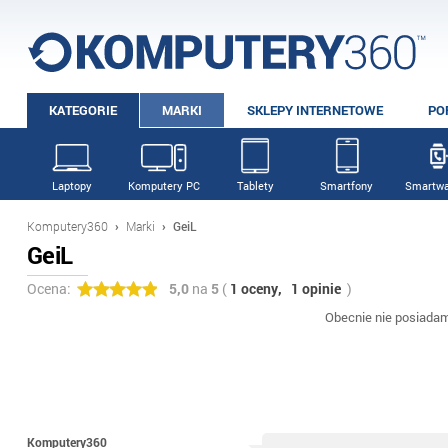
KATEGORIE
MARKI
SKLEPY INTERNETOWE
PO
Laptopy
Komputery PC
Tablety
Smartfony
Smartwa
Komputery360
›
Marki
›
GeiL
GeiL
Ocena:
5,0
na
5
(
1 oceny,
1 opinie
)
Obecnie nie posiada
Komputery360