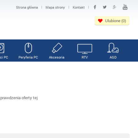
|
|
|
Strona główna
Mapa strony
Kontakt
Ulubione (0)
ci PC
Peryferia PC
Akcesoria
RTV
AGD
rawdzenia oferty tej