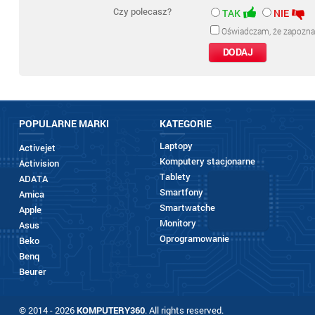
Czy polecasz?
TAK
NIE
Oświadczam, że zapozna
POPULARNE MARKI
KATEGORIE
Laptopy
Activejet
Komputery stacjonarne
Activision
Tablety
ADATA
Smartfony
Amica
Smartwatche
Apple
Monitory
Asus
Oprogramowanie
Beko
Benq
Beurer
© 2014 - 2026
KOMPUTERY360
. All rights reserved.