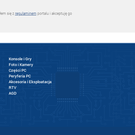
łem się z
regulaminem
portalu i akceptuję go
Konsole i Gry
Foto i Kamery
Części PC
Peryferia PC
Akcesoria i Eksploatacja
RTV
AGD