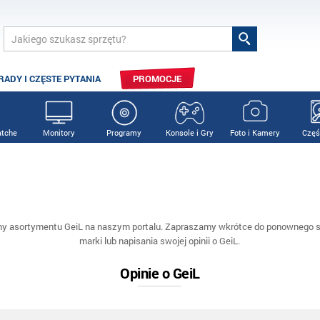
RADY I CZĘSTE PYTANIA
PROMOCJE
tche
Monitory
Programy
Konsole i Gry
Foto i Kamery
Częś
my asortymentu GeiL na naszym portalu. Zapraszamy wkrótce do ponownego sp
marki lub napisania swojej opinii o GeiL.
Opinie o GeiL