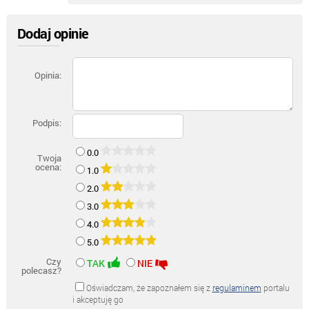
Dodaj opinie
Opinia:
Podpis:
0.0
Twoja
ocena:
1.0
2.0
3.0
4.0
5.0
Czy
TAK
NIE
polecasz?
Oświadczam, że zapoznałem się z
regulaminem
portalu
i akceptuję go