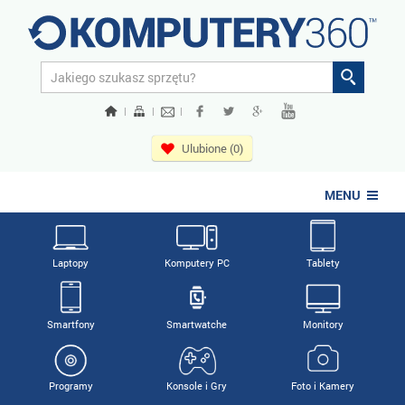
|
|
|
Ulubione (0)
MENU
Laptopy
Komputery PC
Tablety
Smartfony
Smartwatche
Monitory
Programy
Konsole i Gry
Foto i Kamery