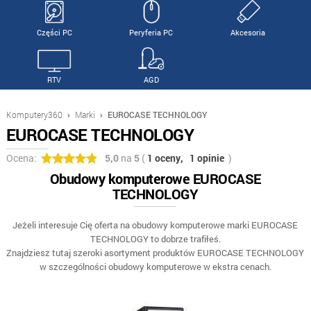
Części PC
Peryferia PC
Akcesoria
RTV
AGD
Komputery360
›
Marki
›
EUROCASE TECHNOLOGY
EUROCASE TECHNOLOGY
Ocena:
5,0
na
5
(
1 oceny,
1 opinie
)
Obudowy komputerowe EUROCASE
TECHNOLOGY
Jeżeli interesuje Cię oferta na obudowy komputerowe marki EUROCASE
TECHNOLOGY to dobrze trafiłeś.
Znajdziesz tutaj szeroki asortyment produktów EUROCASE TECHNOLOGY
w szczególności obudowy komputerowe w ekstra cenach.