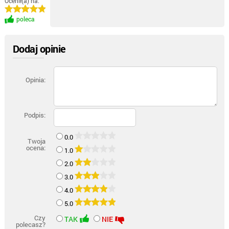
Ocenił(a) na:
poleca
Dodaj opinie
Opinia:
Podpis:
0.0
Twoja
ocena:
1.0
2.0
3.0
4.0
5.0
Czy
TAK
NIE
polecasz?