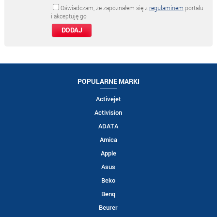
Oświadczam, że zapoznałem się z
regulaminem
portalu
i akceptuję go
POPULARNE MARKI
Activejet
Activision
ADATA
Amica
Apple
Asus
Beko
Benq
Beurer