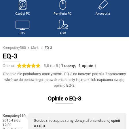
Części PC
Peryferia PC
Akcesoria
RTV
AGD
Komputery360
›
Marki
›
EQ-3
EQ-3
Ocena:
5,0
na
5
(
1 oceny,
1 opinie
)
Obecnie nie posiadamy asortymentu EQ-3 na naszym portalu. Zapraszamy
wkrótce do ponownego sprawdzenia oferty tej marki lub napisania swojej
opinii o EQ-3.
Opinie o EQ-3
Komputery360
2016-12-05
Serdecznie zapraszamy do wyrażenia własnej
opinii
12:00
o EQ-3