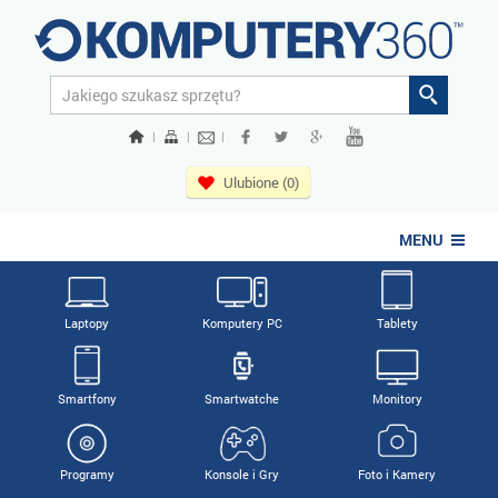
|
|
|
Ulubione (0)
MENU
Laptopy
Komputery PC
Tablety
Smartfony
Smartwatche
Monitory
Programy
Konsole i Gry
Foto i Kamery