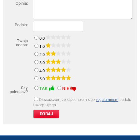
Opinia:
Podpis:
0.0
Twoja
ocena:
1.0
2.0
3.0
4.0
5.0
Czy
TAK
NIE
polecasz?
Oświadczam, że zapoznałem się z
regulaminem
portalu
i akceptuję go