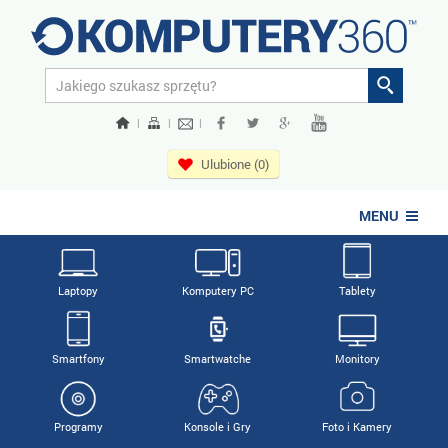
|
|
|
Ulubione (0)
MENU
Laptopy
Komputery PC
Tablety
Smartfony
Smartwatche
Monitory
Programy
Konsole i Gry
Foto i Kamery