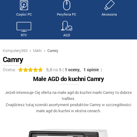
Części PC
Peryferia PC
Akcesoria
RTV
AGD
Komputery360
›
Marki
›
Camry
Camry
Ocena:
5,0
na
5
(
1 oceny,
1 opinie
)
Małe AGD do kuchni Camry
Jeżeli interesuje Cię oferta na małe agd do kuchni marki Camry to dobrze
trafiłeś.
Znajdziesz tutaj szeroki asortyment produktów Camry w szczególności
małe agd do kuchni w ekstra cenach.