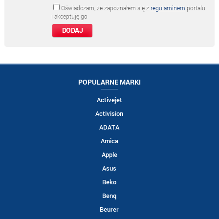
Oświadczam, że zapoznałem się z
regulaminem
portalu
i akceptuję go
POPULARNE MARKI
Activejet
Activision
ADATA
Amica
Apple
Asus
Beko
Benq
Beurer