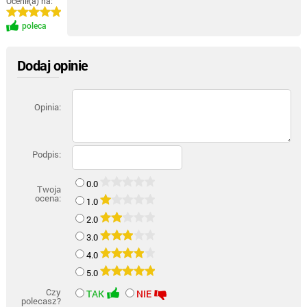
Ocenił(a) na:
poleca
Dodaj opinie
Opinia:
Podpis:
0.0
Twoja
ocena:
1.0
2.0
3.0
4.0
5.0
Czy
TAK
NIE
polecasz?