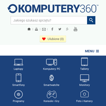
|
|
|
Ulubione (0)
MENU
Laptopy
Komputery PC
Tablety
Smartfony
Smartwatche
Monitory
Programy
Konsole i Gry
Foto i Kamery