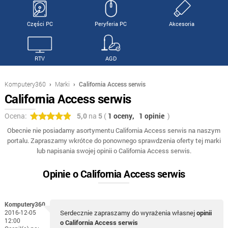
Części PC
Peryferia PC
Akcesoria
RTV
AGD
Komputery360
›
Marki
›
California Access serwis
California Access serwis
Ocena:
5,0
na
5
(
1 oceny,
1 opinie
)
Obecnie nie posiadamy asortymentu California Access serwis na naszym
portalu. Zapraszamy wkrótce do ponownego sprawdzenia oferty tej marki
lub napisania swojej opinii o California Access serwis.
Opinie o California Access serwis
Komputery360
2016-12-05
Serdecznie zapraszamy do wyrażenia własnej
opinii
12:00
o California Access serwis