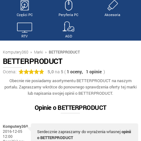
Części PC
Peryferia PC
Akcesoria
RTV
AGD
Komputery360
›
Marki
›
BETTERPRODUCT
BETTERPRODUCT
Ocena:
5,0
na
5
(
1 oceny,
1 opinie
)
Obecnie nie posiadamy asortymentu BETTERPRODUCT na naszym
portalu. Zapraszamy wkrótce do ponownego sprawdzenia oferty tej marki
lub napisania swojej opinii o BETTERPRODUCT.
Opinie o BETTERPRODUCT
Komputery360
2016-12-05
Serdecznie zapraszamy do wyrażenia własnej
opinii
12:00
o BETTERPRODUCT