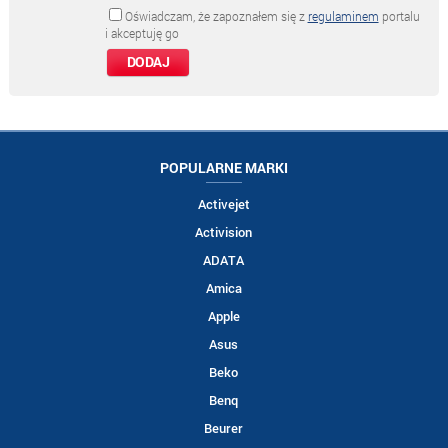
Oświadczam, że zapoznałem się z
regulaminem
portalu
i akceptuję go
POPULARNE MARKI
Activejet
Activision
ADATA
Amica
Apple
Asus
Beko
Benq
Beurer