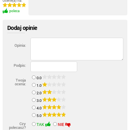
Ocenił(a) na:
poleca
Dodaj opinie
Opinia:
Podpis:
0.0
Twoja
ocena:
1.0
2.0
3.0
4.0
5.0
Czy
TAK
NIE
polecasz?