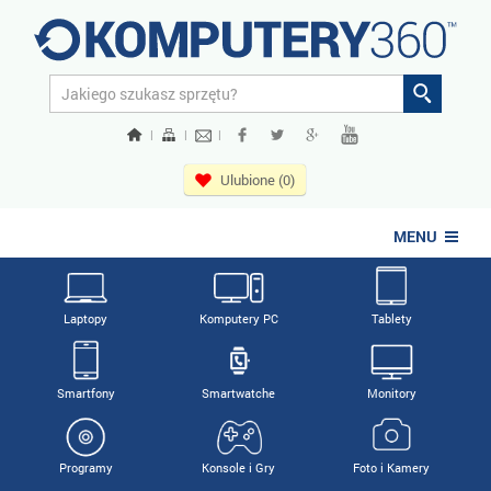
|
|
|
Ulubione (0)
MENU
Laptopy
Komputery PC
Tablety
Smartfony
Smartwatche
Monitory
Programy
Konsole i Gry
Foto i Kamery