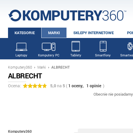
KATEGORIE
MARKI
SKLEPY INTERNETOWE
PO
Laptopy
Komputery PC
Tablety
Smartfony
Smartwa
Komputery360
›
Marki
›
ALBRECHT
ALBRECHT
Ocena:
5,0
na
5
(
1 oceny,
1 opinie
)
Obecnie nie posiadam
Komputery360