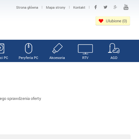
|
|
|
Strona główna
Mapa strony
Kontakt
Ulubione (0)
ci PC
Peryferia PC
Akcesoria
RTV
AGD
go sprawdzenia oferty