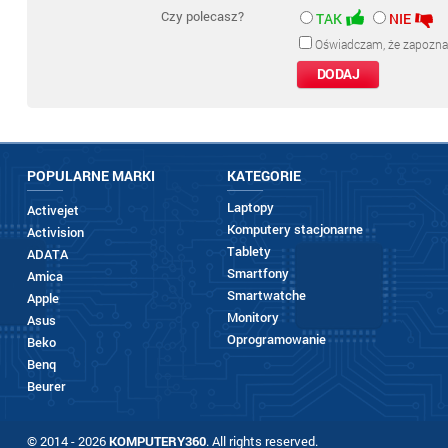
Czy polecasz?
TAK
NIE
Oświadczam, że zapozna
POPULARNE MARKI
KATEGORIE
Laptopy
Activejet
Komputery stacjonarne
Activision
Tablety
ADATA
Smartfony
Amica
Smartwatche
Apple
Monitory
Asus
Oprogramowanie
Beko
Benq
Beurer
© 2014 - 2026
KOMPUTERY360
. All rights reserved.