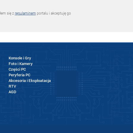
łem się z
regulaminem
portalu i akceptuję go
Konsole i Gry
Foto i Kamery
Części PC
Peryferia PC
Akcesoria i Eksploatacja
RTV
AGD