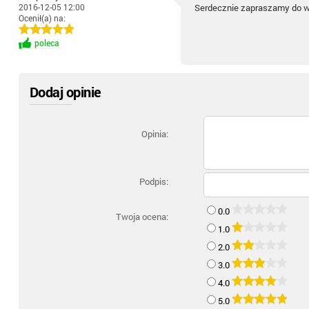
2016-12-05 12:00
Serdecznie zapraszamy do 
Ocenił(a) na:
poleca
Dodaj opinie
Opinia:
Podpis:
0.0
Twoja ocena:
1.0
2.0
3.0
4.0
5.0