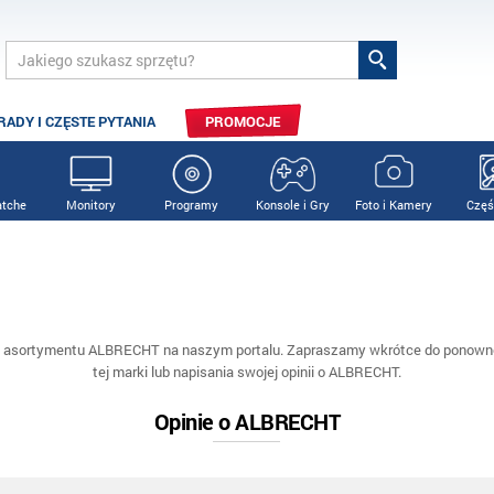
RADY I CZĘSTE PYTANIA
PROMOCJE
tche
Monitory
Programy
Konsole i Gry
Foto i Kamery
Częś
y asortymentu ALBRECHT na naszym portalu. Zapraszamy wkrótce do ponowne
tej marki lub napisania swojej opinii o ALBRECHT.
Opinie o ALBRECHT