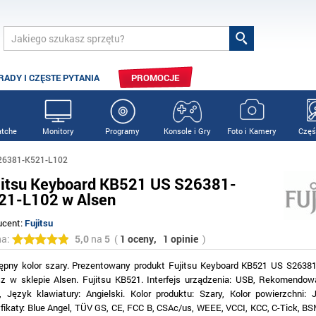
RADY I CZĘSTE PYTANIA
PROMOCJE
tche
Monitory
Programy
Konsole i Gry
Foto i Kamery
Częś
S26381-K521-L102
jitsu Keyboard KB521 US S26381-
21-L102 w Alsen
ucent:
Fujitsu
na:
5,0
na
5
(
1 oceny,
1 opinie
)
ępny kolor szary. Prezentowany produkt Fujitsu Keyboard KB521 US S2638
sz w sklepie Alsen. Fujitsu KB521. Interfejs urządzenia: USB, Rekomendow
o, Język klawiatury: Angielski. Kolor produktu: Szary, Kolor powierzchni: J
yfikaty: Blue Angel, TÜV GS, CE, FCC B, CSAc/us, WEEE, VCCI, KCC, C-Tick, B