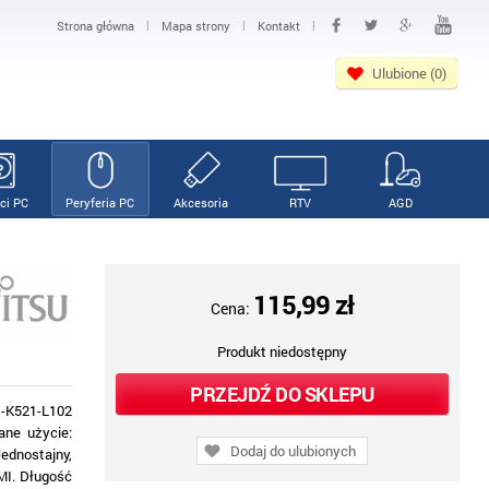
|
|
|
Strona główna
Mapa strony
Kontakt
Ulubione (0)
ci PC
Peryferia PC
Akcesoria
RTV
AGD
115,99 zł
Cena:
Produkt niedostępny
PRZEJDŹ DO SKLEPU
1-K521-L102
ane użycie:
Dodaj do ulubionych
ednostajny,
SMI. Długość