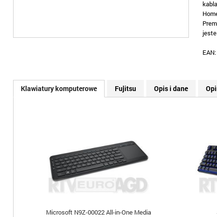
kabl
Home
Prem
jest
EAN
Klawiatury komputerowe
Fujitsu
Opis i dane
Opi
Microsoft N9Z-00022 All-in-One Media