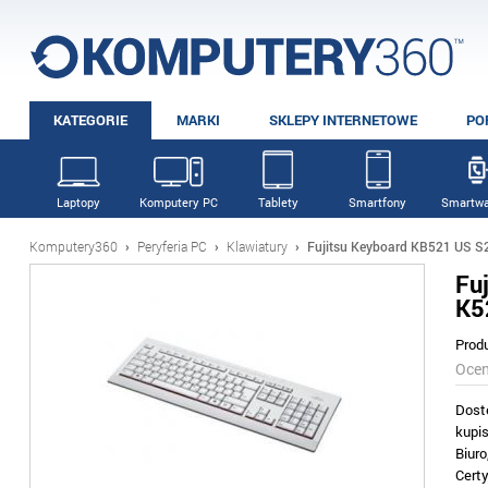
KATEGORIE
MARKI
SKLEPY INTERNETOWE
PO
Laptopy
Komputery PC
Tablety
Smartfony
Smartwa
Komputery360
›
Peryferia PC
›
Klawiatury
›
Fujitsu Keyboard KB521 US 
Fu
K5
Prod
Oce
Dost
kupi
Biur
Cert