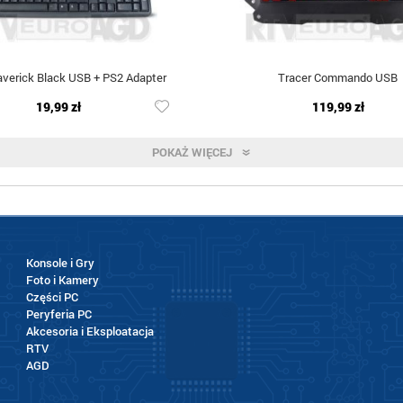
averick Black USB + PS2 Adapter
Tracer Commando USB
19,99 zł
119,99 zł
POKAŻ WIĘCEJ
Konsole i Gry
Foto i Kamery
Części PC
Peryferia PC
Akcesoria i Eksploatacja
RTV
AGD