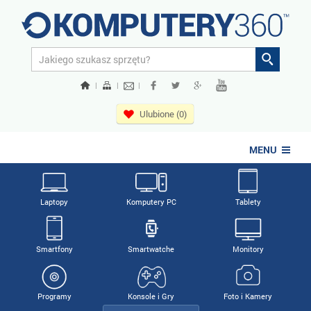
|
|
|
Ulubione (0)
MENU
Laptopy
Komputery PC
Tablety
Smartfony
Smartwatche
Monitory
Programy
Konsole i Gry
Foto i Kamery