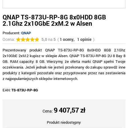
QNAP TS-873U-RP-8G 8x0HDD 8GB
2.1Ghz 2x10GbE 2xM.2 w Alsen
Producent:
QNAP
Ocena:
5,0
na
5
(
1 oceny,
1 opinie
)
Prezentowany produkt QNAP TS-873U-RP-8G 8x0HDD 8GB 2.1Ghz
2x10GbE 2xM.2 kupisz w sklepie Alsen. QNAP TS-873U-RP-8G 2U 8 Bay 8
GB. RAM capacity: 8 GB. Wierzymy, że oferta marki QNAP spełni Twoje
oczekiwania. Jeżeli jednak nie jesteś przekonany do zakupu sprawdź inne
produkty z kategorii pozostałe oraz przygotowane przez nas zestawienia
z najpopularniejszych sklepów internetowych.
EAN:
TS-873U-RP-8G
9 407,57 zł
Cena:
Produkt niedostępny