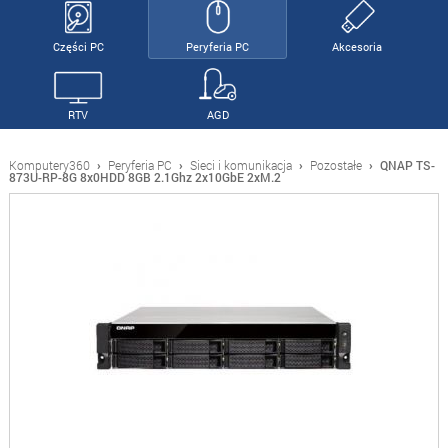
Części PC
Peryferia PC
Akcesoria
RTV
AGD
Komputery360
›
Peryferia PC
›
Sieci i komunikacja
›
Pozostałe
›
QNAP TS-
873U-RP-8G 8x0HDD 8GB 2.1Ghz 2x10GbE 2xM.2