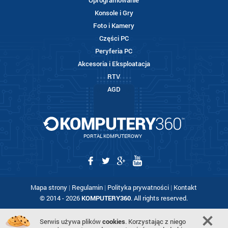
Oprogramowanie
Konsole i Gry
Foto i Kamery
Części PC
Peryferia PC
Akcesoria i Eksploatacja
RTV
AGD
PORTAL KOMPUTEROWY
Mapa strony
|
Regulamin
|
Polityka prywatności
|
Kontakt
© 2014 - 2026
KOMPUTERY360
. All rights reserved.
Serwis używa plików
cookies
. Korzystając z niego