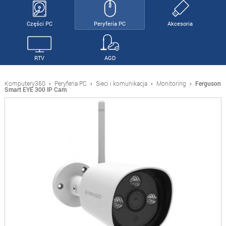
Części PC
Peryferia PC
Akcesoria
RTV
AGD
Komputery360
›
Peryferia PC
›
Sieci i komunikacja
›
Monitoring
›
Ferguson
Smart EYE 300 IP Cam