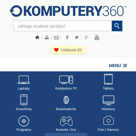
|
|
|
Ulubione (0)
MENU
Laptopy
Komputery PC
Tablety
Smartfony
Smartwatche
Monitory
Programy
Konsole i Gry
Foto i Kamery