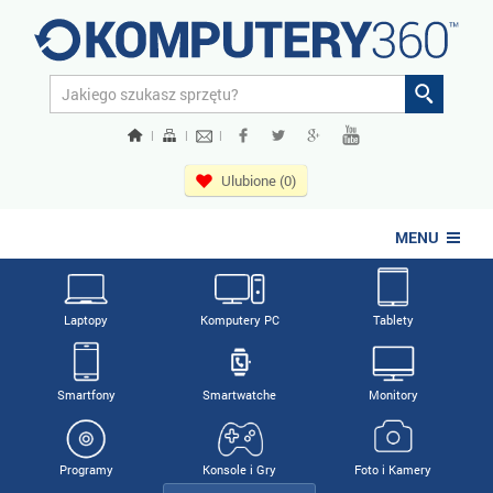
|
|
|
Ulubione (0)
MENU
Laptopy
Komputery PC
Tablety
Smartfony
Smartwatche
Monitory
Programy
Konsole i Gry
Foto i Kamery