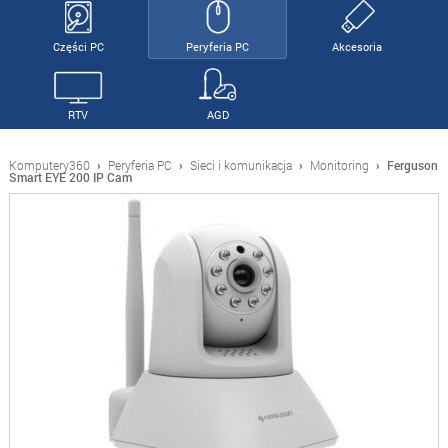
Części PC
Peryferia PC
Akcesoria
RTV
AGD
Komputery360
›
Peryferia PC
›
Sieci i komunikacja
›
Monitoring
›
Ferguson
Smart EYE 200 IP Cam