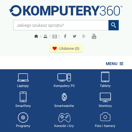
|
|
|
Ulubione (0)
MENU
Laptopy
Komputery PC
Tablety
Smartfony
Smartwatche
Monitory
Programy
Konsole i Gry
Foto i Kamery