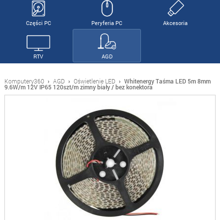
Części PC
Peryferia PC
Akcesoria
RTV
AGD
Komputery360
›
AGD
›
Oświetlenie LED
›
Whitenergy Taśma LED 5m 8mm
9.6W/m 12V IP65 120szt/m zimny biały / bez konektora