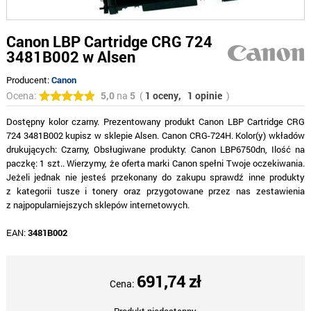
Canon LBP Cartridge CRG 724
3481B002 w Alsen
Producent:
Canon
Ocena:
5,0
na
5
(
1 oceny,
1 opinie
)
Dostępny kolor czarny. Prezentowany produkt Canon LBP Cartridge CRG
724 3481B002 kupisz w sklepie Alsen. Canon CRG-724H. Kolor(y) wkładów
drukujących: Czarny, Obsługiwane produkty: Canon LBP6750dn, Ilość na
paczkę: 1 szt.. Wierzymy, że oferta marki Canon spełni Twoje oczekiwania.
Jeżeli jednak nie jesteś przekonany do zakupu sprawdź inne produkty
z kategorii tusze i tonery oraz przygotowane przez nas zestawienia
z najpopularniejszych sklepów internetowych.
EAN:
3481B002
691,74 zł
Cena: