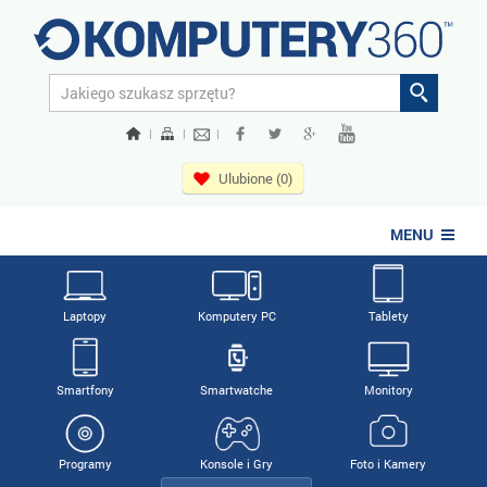
|
|
|
Ulubione (0)
MENU
Laptopy
Komputery PC
Tablety
Smartfony
Smartwatche
Monitory
Programy
Konsole i Gry
Foto i Kamery