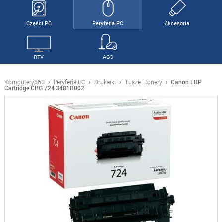
Części PC
Peryferia PC
Akcesoria
RTV
AGD
Komputery360
›
Peryferia PC
›
Drukarki
›
Tusze i tonery
›
Canon LBP
Cartridge CRG 724 3481B002