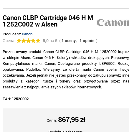
Canon CLBP Cartridge 046 H M
1252C002 w Alsen
Producent:
Canon
Ocena:
5,0
na
5
(
1 oceny,
1 opinie
)
Prezentowany produkt Canon CLBP Cartridge 046 H M 1252C002 kupisz
w sklepie Alsen. Canon 046 H. Kolor(y) wkładów drukujących: Purpurowy,
Kompatybilność marki: Canon, Obsługiwane produkty: LBP650C. Rodzaj
opakowania: Pudełko. Wierzymy, że oferta marki Canon spełni Twoje
oczekiwania. Jeżeli jednak nie jesteś przekonany do zakupu sprawdź inne
produkty z kategorii tusze i tonery oraz przygotowane przez nas
zestawienia z najpopularniejszych sklepów internetowych.
EAN:
1252C002
867,95 zł
Cena: