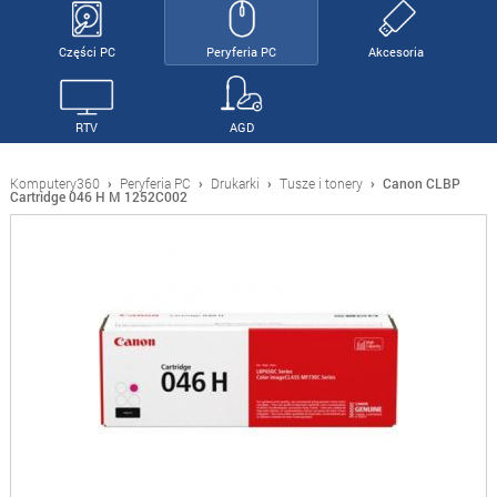
Części PC
Peryferia PC
Akcesoria
RTV
AGD
Komputery360
›
Peryferia PC
›
Drukarki
›
Tusze i tonery
›
Canon CLBP
Cartridge 046 H M 1252C002