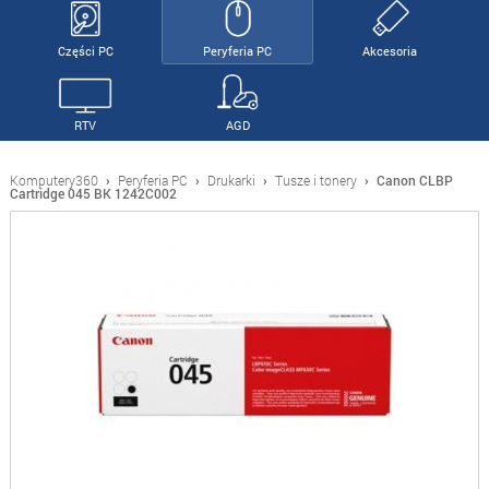
Części PC
Peryferia PC
Akcesoria
RTV
AGD
Komputery360
›
Peryferia PC
›
Drukarki
›
Tusze i tonery
›
Canon CLBP
Cartridge 045 BK 1242C002