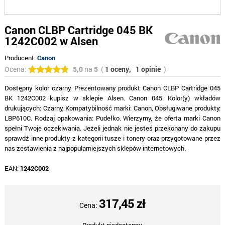
Canon CLBP Cartridge 045 BK
1242C002 w Alsen
Producent:
Canon
Ocena:
5,0
na
5
(
1 oceny,
1 opinie
)
Dostępny kolor czarny. Prezentowany produkt Canon CLBP Cartridge 045
BK 1242C002 kupisz w sklepie Alsen. Canon 045. Kolor(y) wkładów
drukujących: Czarny, Kompatybilność marki: Canon, Obsługiwane produkty:
LBP610C. Rodzaj opakowania: Pudełko. Wierzymy, że oferta marki Canon
spełni Twoje oczekiwania. Jeżeli jednak nie jesteś przekonany do zakupu
sprawdź inne produkty z kategorii tusze i tonery oraz przygotowane przez
nas zestawienia z najpopularniejszych sklepów internetowych.
EAN:
1242C002
317,45 zł
Cena: