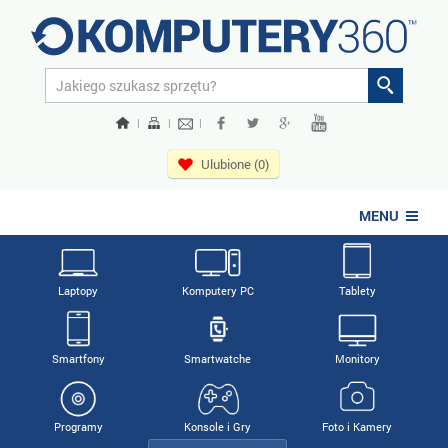
|
|
|
Ulubione (0)
MENU
Laptopy
Komputery PC
Tablety
Smartfony
Smartwatche
Monitory
Programy
Konsole i Gry
Foto i Kamery