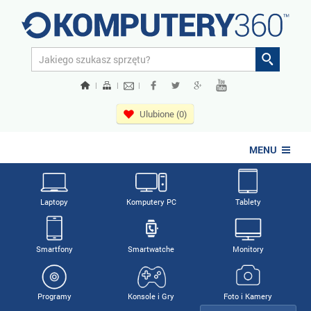
|
|
|
Ulubione (0)
MENU
Laptopy
Komputery PC
Tablety
Smartfony
Smartwatche
Monitory
Programy
Konsole i Gry
Foto i Kamery