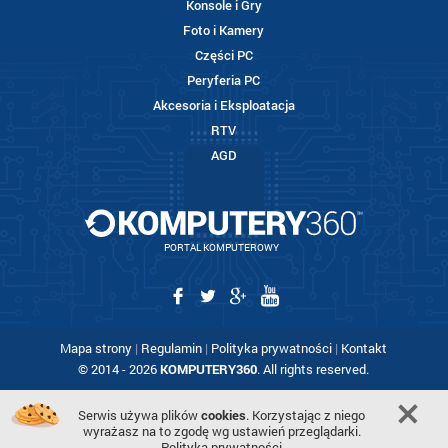
Konsole i Gry
Foto i Kamery
Części PC
Peryferia PC
Akcesoria i Eksploatacja
RTV
AGD
PORTAL KOMPUTEROWY
Mapa strony
|
Regulamin
|
Polityka prywatności
|
Kontakt
© 2014 - 2026
KOMPUTERY360
. All rights reserved.
Serwis używa plików
cookies
. Korzystając z niego
wyrażasz na to zgodę wg ustawień przeglądarki.
Polityka prywatności