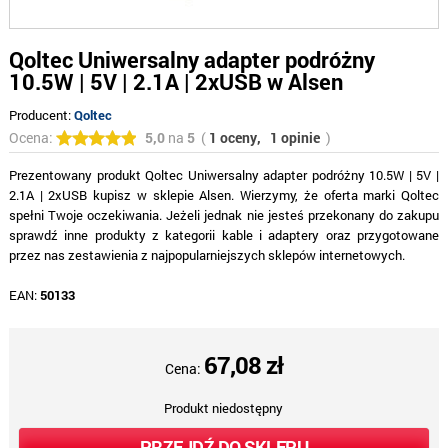
Qoltec Uniwersalny adapter podróżny
10.5W | 5V | 2.1A | 2xUSB w Alsen
Producent:
Qoltec
Ocena:
5,0
na
5
(
1 oceny,
1 opinie
)
Prezentowany produkt Qoltec Uniwersalny adapter podróżny 10.5W | 5V |
2.1A | 2xUSB kupisz w sklepie Alsen. Wierzymy, że oferta marki Qoltec
spełni Twoje oczekiwania. Jeżeli jednak nie jesteś przekonany do zakupu
sprawdź inne produkty z kategorii kable i adaptery oraz przygotowane
przez nas zestawienia z najpopularniejszych sklepów internetowych.
EAN:
50133
67,08 zł
Cena:
Produkt niedostępny
PRZEJDŹ DO SKLEPU