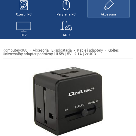
Części PC
Peryferia PC
Akcesoria
RTV
AGD
Komputery360
›
Akcesoria i Eksploatacja
›
Kable i adaptery
›
Qoltec
Uniwersalny adapter podróżny 10.5W | 5V | 2.1A | 2xUSB