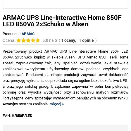
ARMAC UPS Line-Interactive Home 850F
LED 850VA 2xSchuko w Alsen
Producent:
ARMAC
Ocena:
5,0
na
5
(
1 oceny,
1 opinie
)
Prezentowany produkt ARMAC UPS Line-Interactive Home 850F LED
850VA 2xSchuko kupisz w sklepie Alsen. UPS Armac 850F serii Home
został zaprojektowany tak, aby spełniać oczekiwania jakie stawiają
zasilaczowi awaryjnemu użytkownicy domowi podczas zwykłych jego
zastosowań. Producent na etapie produkcji zagwarantował dokładność
oraz precyzję wykonania co przekłada się na ogólne bezpieczeństwo UPS-
a oraz jego solidną pracę. Urządzenie zapewnia w pełni kompleksową
ochronę oraz wysoką wydajność przy zachowaniu małych rozmiarów
i przystępnej ceny sprostając wymaganiom panujących na obcenym rynku.
Awaryjny system zasilania..
więcej »
EAN:
H/850F/LED