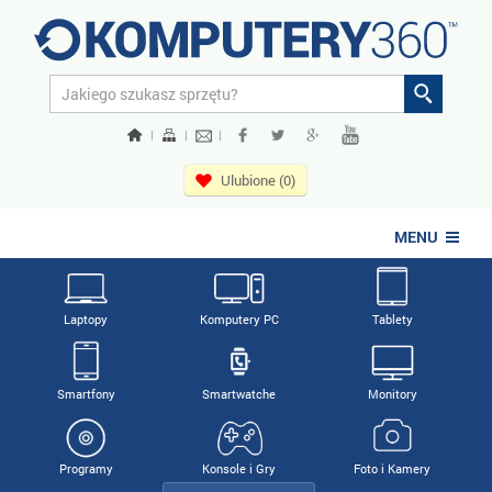
|
|
|
Ulubione (0)
MENU
Laptopy
Komputery PC
Tablety
Smartfony
Smartwatche
Monitory
Programy
Konsole i Gry
Foto i Kamery