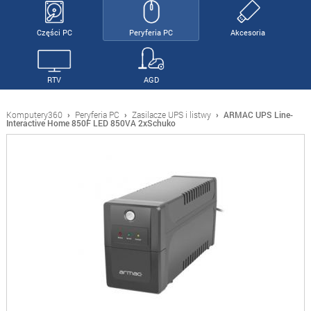
Części PC
Peryferia PC
Akcesoria
RTV
AGD
Komputery360
›
Peryferia PC
›
Zasilacze UPS i listwy
›
ARMAC UPS Line-
Interactive Home 850F LED 850VA 2xSchuko