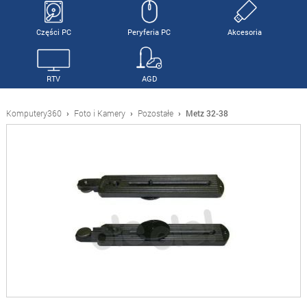
Części PC
Peryferia PC
Akcesoria
RTV
AGD
Komputery360
›
Foto i Kamery
›
Pozostałe
›
Metz 32-38