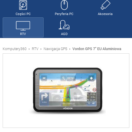
Części PC
Peryferia PC
Akcesoria
RTV
AGD
Komputery360
›
RTV
›
Nawigacja GPS
›
Vordon GPS 7" EU Aluminiowa