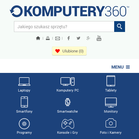
|
|
|
Ulubione (0)
MENU
Laptopy
Komputery PC
Tablety
Smartfony
Smartwatche
Monitory
Programy
Konsole i Gry
Foto i Kamery