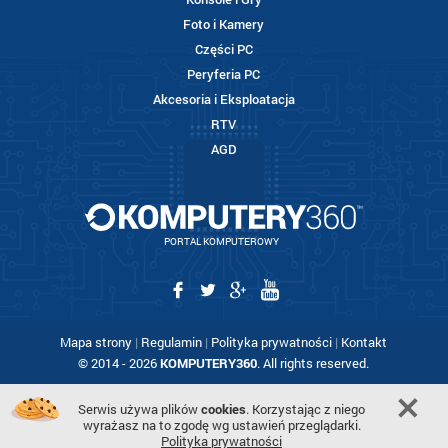
Foto i Kamery
Części PC
Peryferia PC
Akcesoria i Eksploatacja
RTV
AGD
PORTAL KOMPUTEROWY
Mapa strony
|
Regulamin
|
Polityka prywatności
|
Kontakt
© 2014 - 2026
KOMPUTERY360
. All rights reserved.
Serwis używa plików
cookies
. Korzystając z niego
wyrażasz na to zgodę wg ustawień przeglądarki.
Polityka prywatności