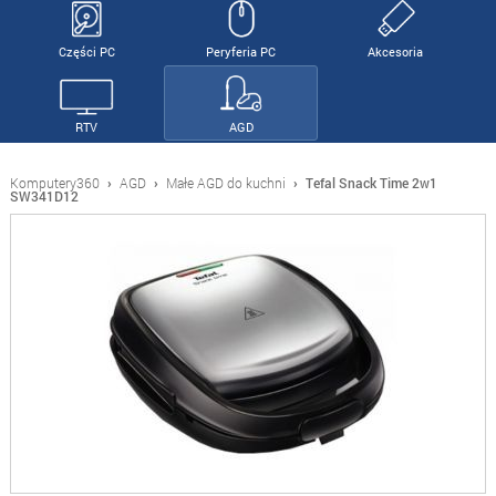
Części PC
Peryferia PC
Akcesoria
RTV
AGD
Komputery360
›
AGD
›
Małe AGD do kuchni
›
Tefal Snack Time 2w1
SW341D12