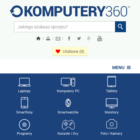
|
|
|
Ulubione (0)
MENU
Laptopy
Komputery PC
Tablety
Smartfony
Smartwatche
Monitory
Programy
Konsole i Gry
Foto i Kamery