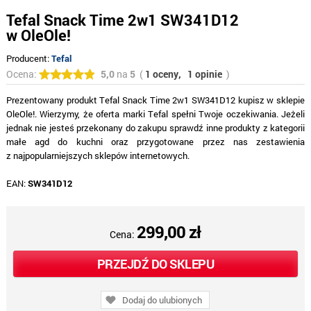
Tefal Snack Time 2w1 SW341D12
w OleOle!
Producent:
Tefal
Ocena:
5,0
na
5
(
1 oceny,
1 opinie
)
Prezentowany produkt Tefal Snack Time 2w1 SW341D12 kupisz w sklepie
OleOle!. Wierzymy, że oferta marki Tefal spełni Twoje oczekiwania. Jeżeli
jednak nie jesteś przekonany do zakupu sprawdź inne produkty z kategorii
małe agd do kuchni oraz przygotowane przez nas zestawienia
z najpopularniejszych sklepów internetowych.
EAN:
SW341D12
299,00 zł
Cena:
PRZEJDŹ DO SKLEPU
Dodaj do ulubionych