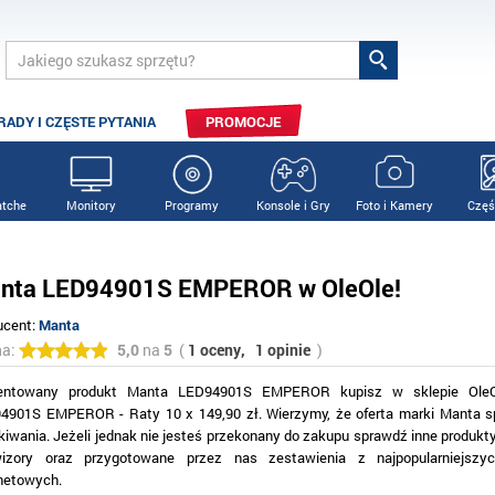
RADY I CZĘSTE PYTANIA
PROMOCJE
tche
Monitory
Programy
Konsole i Gry
Foto i Kamery
Częś
nta LED94901S EMPEROR w OleOle!
ucent:
Manta
na:
5,0
na
5
(
1 oceny,
1 opinie
)
entowany produkt Manta LED94901S EMPEROR kupisz w sklepie OleO
4901S EMPEROR - Raty 10 x 149,90 zł. Wierzymy, że oferta marki Manta s
iwania. Jeżeli jednak nie jesteś przekonany do zakupu sprawdź inne produkty
wizory oraz przygotowane przez nas zestawienia z najpopularniejszy
rnetowych.