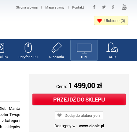
|
|
|
Strona główna
Mapa strony
Kontakt
Ulubione (0)
ci PC
Peryferia PC
Akcesoria
RTV
AGD
1 499,00 zł
Cena:
PRZEJDŹ DO SKLEPU
le!. Manta
pełni Twoje
Dodaj do ulubionych
 z kategorii
Dostępny w:
www.oleole.pl
ch sklepów