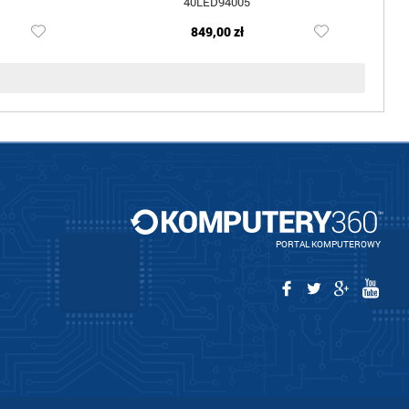
40LED94005
849,00 zł
PORTAL KOMPUTEROWY