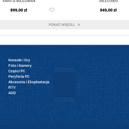
MANTA 40LED4004
39LED3903
899,00 zł
949,00 zł
POKAŻ WIĘCEJ
Konsole i Gry
Foto i Kamery
Części PC
Peryferia PC
Akcesoria i Eksploatacja
RTV
AGD