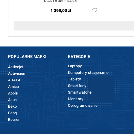
MANTA 48LED4801
1 399,00 zł
POPULARNE MARKI
KATEGORIE
Laptopy
Activejet
Komputery stacjonarne
Activision
Tablety
ADATA
Smartfony
Amica
Smartwatche
Apple
Monitory
Asus
Oprogramowanie
Beko
Benq
Beurer