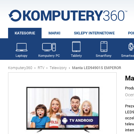
KATEGORIE
MARKI
SKLEPY INTERNETOWE
PO
Laptopy
Komputery PC
Tablety
Smartfony
Smartwa
Komputery360
›
RTV
›
Telewizory
›
Manta LED94901S EMPEROR
Ma
Prod
Oce
Prez
LED9
oczek
tele
inte