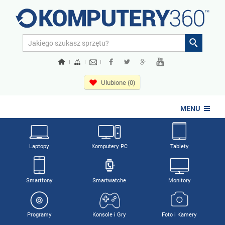
|
|
|
Ulubione (0)
MENU
Laptopy
Komputery PC
Tablety
Smartfony
Smartwatche
Monitory
Programy
Konsole i Gry
Foto i Kamery