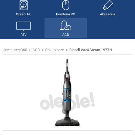
Części PC
Peryferia PC
Akcesoria
RTV
AGD
Komputery360
›
AGD
›
Odkurzacze
›
Bissell Vac&Steam 1977N