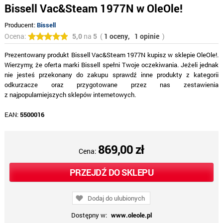
Bissell Vac&Steam 1977N w OleOle!
Producent:
Bissell
Ocena:
5,0
na
5
(
1 oceny,
1 opinie
)
Prezentowany produkt Bissell Vac&Steam 1977N kupisz w sklepie OleOle!.
Wierzymy, że oferta marki Bissell spełni Twoje oczekiwania. Jeżeli jednak
nie jesteś przekonany do zakupu sprawdź inne produkty z kategorii
odkurzacze oraz przygotowane przez nas zestawienia
z najpopularniejszych sklepów internetowych.
EAN:
5500016
869,00 zł
Cena:
PRZEJDŹ DO SKLEPU
Dodaj do ulubionych
Dostępny w:
www.oleole.pl