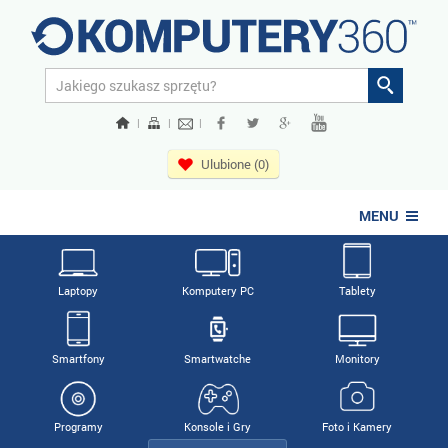
|
|
|
Ulubione (0)
MENU
Laptopy
Komputery PC
Tablety
Smartfony
Smartwatche
Monitory
Programy
Konsole i Gry
Foto i Kamery