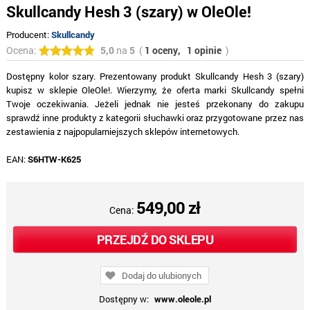
Skullcandy Hesh 3 (szary) w OleOle!
Producent:
Skullcandy
Ocena:
5,0
na
5
(
1 oceny,
1 opinie
)
Dostępny kolor szary. Prezentowany produkt Skullcandy Hesh 3 (szary)
kupisz w sklepie OleOle!. Wierzymy, że oferta marki Skullcandy spełni
Twoje oczekiwania. Jeżeli jednak nie jesteś przekonany do zakupu
sprawdź inne produkty z kategorii słuchawki oraz przygotowane przez nas
zestawienia z najpopularniejszych sklepów internetowych.
EAN:
S6HTW-K625
549,00 zł
Cena:
PRZEJDŹ DO SKLEPU
Dodaj do ulubionych
Dostępny w:
www.oleole.pl