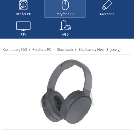
Części PC
Peryferia PC
Akcesoria
RTV
AGD
Komputery360
›
Peryferia PC
›
Słuchawki
›
Skullcandy Hesh 3 (szary)