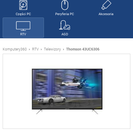
Części PC
Peryferia PC
Akcesoria
RTV
AGD
Komputery360
›
RTV
›
Telewizory
›
Thomson 43UC6306