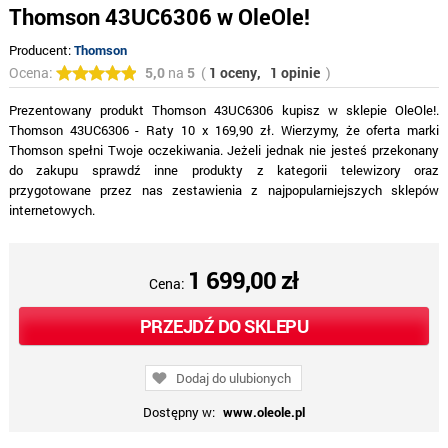
Thomson 43UC6306 w OleOle!
Producent:
Thomson
Ocena:
5,0
na
5
(
1 oceny,
1 opinie
)
Prezentowany produkt Thomson 43UC6306 kupisz w sklepie OleOle!.
Thomson 43UC6306 - Raty 10 x 169,90 zł. Wierzymy, że oferta marki
Thomson spełni Twoje oczekiwania. Jeżeli jednak nie jesteś przekonany
do zakupu sprawdź inne produkty z kategorii telewizory oraz
przygotowane przez nas zestawienia z najpopularniejszych sklepów
internetowych.
1 699,00 zł
Cena:
PRZEJDŹ DO SKLEPU
Dodaj do ulubionych
Dostępny w:
www.oleole.pl