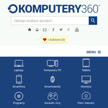
|
|
|
Ulubione (0)
MENU
Laptopy
Komputery PC
Tablety
Smartfony
Smartwatche
Monitory
Programy
Konsole i Gry
Foto i Kamery