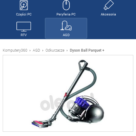
Części PC
Peryferia PC
Akcesoria
RTV
AGD
Komputery360
›
AGD
›
Odkurzacze
›
Dyson Ball Parquet +