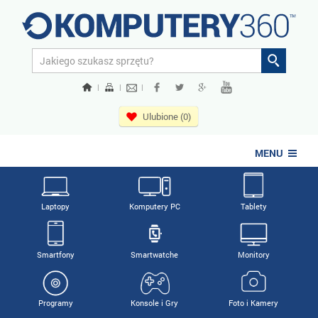
|
|
|
Ulubione (0)
MENU
Laptopy
Komputery PC
Tablety
Smartfony
Smartwatche
Monitory
Programy
Konsole i Gry
Foto i Kamery