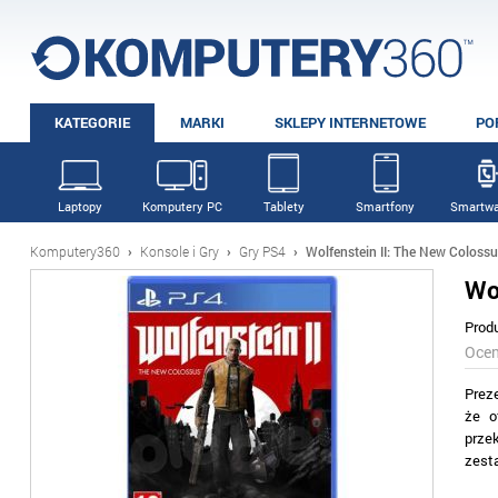
KATEGORIE
MARKI
SKLEPY INTERNETOWE
PO
Laptopy
Komputery PC
Tablety
Smartfony
Smartwa
Komputery360
›
Konsole i Gry
›
Gry PS4
›
Wolfenstein II: The New Coloss
Wo
Prod
Oce
Prez
że o
prze
zest