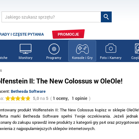
RADY I CZĘSTE PYTANIA
PROMOCJE
tche
Monitory
Programy
Konsole i Gry
Foto i Kamery
Częś
us
lfenstein II: The New Colossus w OleOle!
ucent:
Bethesda Software
na:
5,0
na
5
(
1 oceny,
1 opinie
)
entowany produkt Wolfenstein II: The New Colossus kupisz w sklepie OleOle!
ferta marki Bethesda Software spełni Twoje oczekiwania. Jeżeli jednak
konany do zakupu sprawdź inne produkty z kategorii gry ps4 oraz przygotowan
awienia z najpopularniejszych sklepów internetowych.