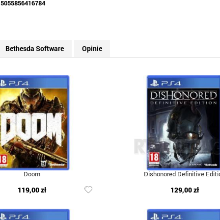
:
5055856416784
Bethesda Software
Opinie
Doom
Dishonored Definitive Editi
119,00 zł
129,00 zł