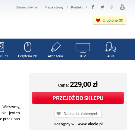
|
|
|
Strona główna
Mapa strony
Kontakt
Ulubione (0)
ci PC
Peryferia PC
Akcesoria
RTV
AGD
229,00 zł
Cena:
PRZEJDŹ DO SKLEPU
. Wierzymy,
 nie jesteś
Dodaj do ulubionych
e przez nas
Dostępny w:
www.oleole.pl