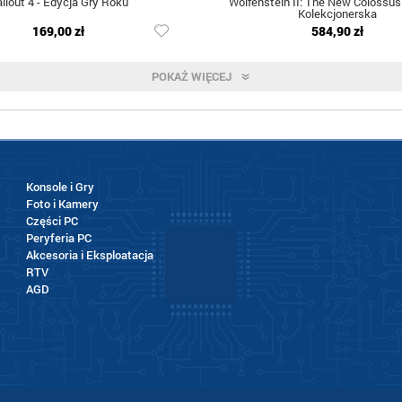
llout 4 - Edycja Gry Roku
Wolfenstein II: The New Colossus
Kolekcjonerska
169,00 zł
584,90 zł
POKAŻ WIĘCEJ
Konsole i Gry
Foto i Kamery
Części PC
Peryferia PC
Akcesoria i Eksploatacja
RTV
AGD