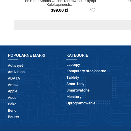
The Elder Scrolls Online: Morrowind - Edycja
Fa
Kolekcjonerska
399,00 zł
POPULARNE MARKI
KATEGORIE
Laptopy
Activejet
Komputery stacjonarne
Activision
Tablety
ADATA
Smartfony
Amica
Smartwatche
Apple
Monitory
Asus
Oprogramowanie
Beko
Benq
Beurer