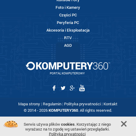
Foto i Kamery
Części PC
Peryferia PC
Akcesoria i Eksploatacja
RTV
AGD
PORTAL KOMPUTEROWY
Mapa strony
|
Regulamin
|
Polityka prywatności
|
Kontakt
© 2014 - 2026
KOMPUTERY360
. All rights reserved.
Serwis używa plików
cookies
. Korzystając z niego
wyrażasz na to zgodę wg ustawień przeglądarki.
Polityka prywatności