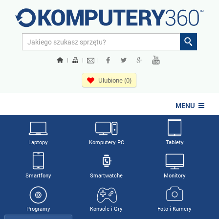
|
|
|
Ulubione (0)
MENU
Laptopy
Komputery PC
Tablety
Smartfony
Smartwatche
Monitory
Programy
Konsole i Gry
Foto i Kamery