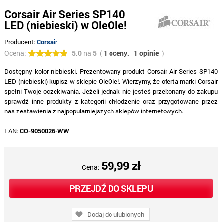
Corsair Air Series SP140
LED (niebieski) w OleOle!
Producent:
Corsair
Ocena:
5,0
na
5
(
1 oceny,
1 opinie
)
Dostępny kolor niebieski. Prezentowany produkt Corsair Air Series SP140
LED (niebieski) kupisz w sklepie OleOle!. Wierzymy, że oferta marki Corsair
spełni Twoje oczekiwania. Jeżeli jednak nie jesteś przekonany do zakupu
sprawdź inne produkty z kategorii chłodzenie oraz przygotowane przez
nas zestawienia z najpopularniejszych sklepów internetowych.
EAN:
CO-9050026-WW
59,99 zł
Cena:
PRZEJDŹ DO SKLEPU
Dodaj do ulubionych