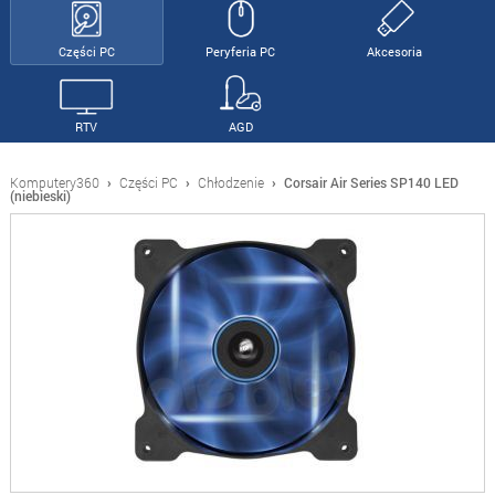
Części PC
Peryferia PC
Akcesoria
RTV
AGD
Komputery360
›
Części PC
›
Chłodzenie
›
Corsair Air Series SP140 LED
(niebieski)