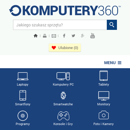
|
|
|
Ulubione (0)
MENU
Laptopy
Komputery PC
Tablety
Smartfony
Smartwatche
Monitory
Programy
Konsole i Gry
Foto i Kamery