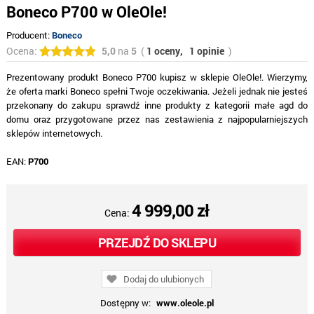
Boneco P700 w OleOle!
Producent:
Boneco
Ocena:
5,0
na
5
(
1 oceny,
1 opinie
)
Prezentowany produkt Boneco P700 kupisz w sklepie OleOle!. Wierzymy,
że oferta marki Boneco spełni Twoje oczekiwania. Jeżeli jednak nie jesteś
przekonany do zakupu sprawdź inne produkty z kategorii małe agd do
domu oraz przygotowane przez nas zestawienia z najpopularniejszych
sklepów internetowych.
EAN:
P700
4 999,00 zł
Cena:
PRZEJDŹ DO SKLEPU
Dodaj do ulubionych
Dostępny w:
www.oleole.pl