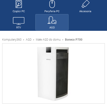
Części PC
Peryferia PC
Akcesoria
RTV
AGD
Komputery360
›
AGD
›
Małe AGD do domu
›
Boneco P700