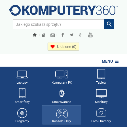
|
|
|
Ulubione (0)
MENU
Laptopy
Komputery PC
Tablety
Smartfony
Smartwatche
Monitory
Programy
Konsole i Gry
Foto i Kamery