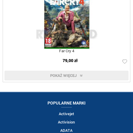
Far Cry 4
79,00 zł
POKAŻ WIĘCEJ
POPULARNE MARKI
Activejet
Activision
ADATA