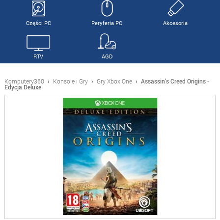
Części PC
Peryferia PC
Akcesoria
RTV
AGD
Komputery360
›
Konsole i Gry
›
Gry Xbox One
›
Assassin's Creed Origins -
Edycja Deluxe