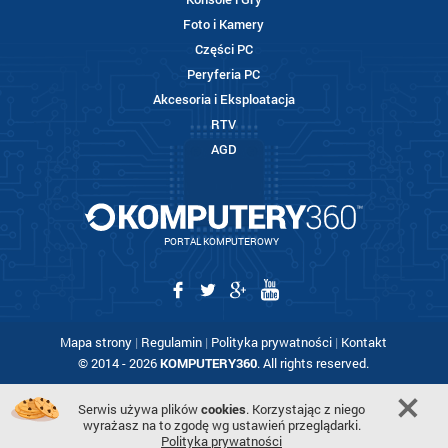
Foto i Kamery
Części PC
Peryferia PC
Akcesoria i Eksploatacja
RTV
AGD
PORTAL KOMPUTEROWY
Mapa strony
|
Regulamin
|
Polityka prywatności
|
Kontakt
© 2014 - 2026
KOMPUTERY360
. All rights reserved.
Serwis używa plików
cookies
. Korzystając z niego
wyrażasz na to zgodę wg ustawień przeglądarki.
Polityka prywatności