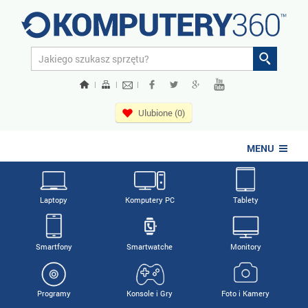
|
|
|
Ulubione (0)
MENU
Laptopy
Komputery PC
Tablety
Smartfony
Smartwatche
Monitory
Programy
Konsole i Gry
Foto i Kamery