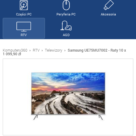
Części PC
Peryferia PC
Akcesoria
RTV
AGD
Komputery360
›
RTV
›
Telewizory
›
Samsung UE75MU7002 - Raty 10 x
1 099,90 zł