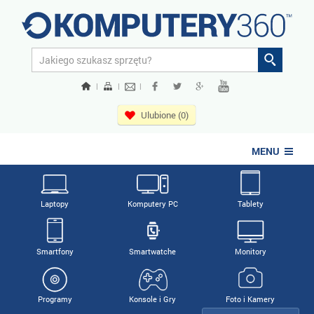
|
|
|
Ulubione (0)
MENU
Laptopy
Komputery PC
Tablety
Smartfony
Smartwatche
Monitory
Programy
Konsole i Gry
Foto i Kamery