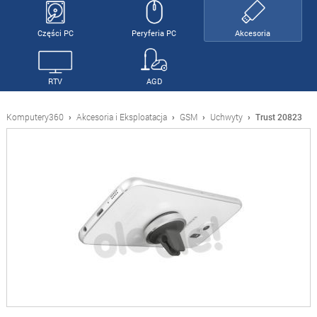
Części PC
Peryferia PC
Akcesoria
RTV
AGD
Komputery360
›
Akcesoria i Eksploatacja
›
GSM
›
Uchwyty
›
Trust 20823