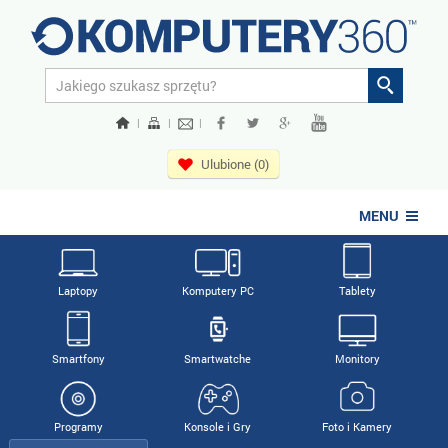
|
|
|
Ulubione (0)
MENU
Laptopy
Komputery PC
Tablety
Smartfony
Smartwatche
Monitory
Programy
Konsole i Gry
Foto i Kamery