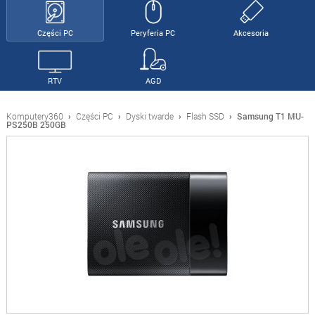
Części PC
Peryferia PC
Akcesoria
RTV
AGD
Komputery360
›
Części PC
›
Dyski twarde
›
Flash SSD
›
Samsung T1 MU-
PS250B 250GB