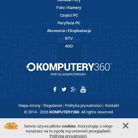
Foto i Kamery
Części PC
Peryferia PC
Akcesoria i Eksploatacja
RTV
AGD
PORTAL KOMPUTEROWY
Mapa strony
|
Regulamin
|
Polityka prywatności
|
Kontakt
© 2014 - 2026
KOMPUTERY360
. All rights reserved.
Serwis używa plików
cookies
. Korzystając z niego
wyrażasz na to zgodę wg ustawień przeglądarki.
Polityka prywatności