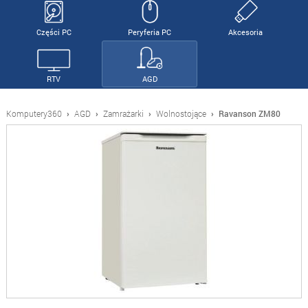
Części PC
Peryferia PC
Akcesoria
RTV
AGD
Komputery360
›
AGD
›
Zamrażarki
›
Wolnostojące
›
Ravanson ZM80