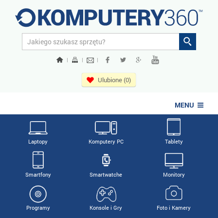
|
|
|
Ulubione (0)
MENU
Laptopy
Komputery PC
Tablety
Smartfony
Smartwatche
Monitory
Programy
Konsole i Gry
Foto i Kamery