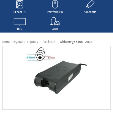
Części PC
Peryferia PC
Akcesoria
RTV
AGD
Komputery360
›
Laptopy
›
Zasilacze
›
Whitenergy 5468 - Asus