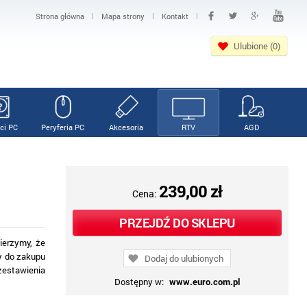
|
|
|
Strona główna
Mapa strony
Kontakt
Ulubione (0)
ci PC
Peryferia PC
Akcesoria
RTV
AGD
239,00 zł
Cena:
PRZEJDŹ DO SKLEPU
ierzymy, że
ny do zakupu
Dodaj do ulubionych
zestawienia
Dostępny w:
www.euro.com.pl