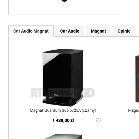
Car Audio Magnat
Car Audio
Magnat
Opinie
Magnat Quantum Sub 6725A (czarny)
Magna
1 439,00 zł