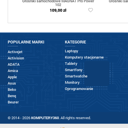
Głośniki samochodowe MAGNAT Pro Power
Głośniki s
102
109,00 zł
POPULARNE MARKI
KATEGORIE
Laptopy
Activejet
Komputery stacjonarne
Activision
Tablety
ADATA
Smartfony
Amica
Smartwatche
Apple
Monitory
Asus
Oprogramowanie
Beko
Benq
Beurer
© 2014 - 2026
KOMPUTERY360
. All rights reserved.