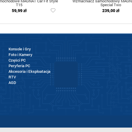
amochodowe MAGNAT Car Fit Style
Wzmacniacz samochodowy MAGNA
T15
Special Two
59,99 zł
239,00 zł
Konsole i Gry
Foto i Kamery
Części PC
Peryferia PC
Akcesoria i Eksploatacja
RTV
AGD