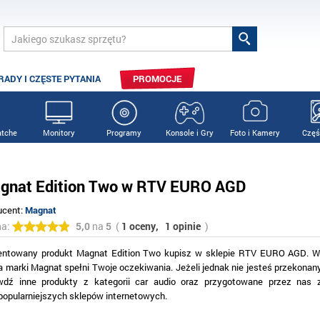
RADY I CZĘSTE PYTANIA
PROMOCJE
tche
Monitory
Programy
Konsole i Gry
Foto i Kamery
Częś
gnat Edition Two w RTV EURO AGD
ucent:
Magnat
na:
5,0
na
5
(
1 oceny,
1 opinie
)
entowany produkt Magnat Edition Two kupisz w sklepie RTV EURO AGD. W
ta marki Magnat spełni Twoje oczekiwania. Jeżeli jednak nie jesteś przekona
wdź inne produkty z kategorii car audio oraz przygotowane przez nas 
jpopularniejszych sklepów internetowych.