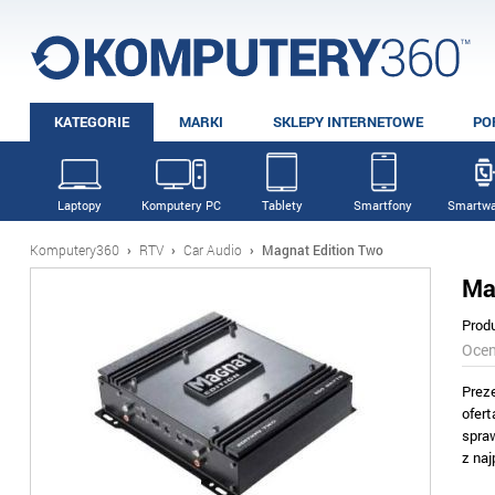
KATEGORIE
MARKI
SKLEPY INTERNETOWE
PO
Laptopy
Komputery PC
Tablety
Smartfony
Smartwa
Komputery360
›
RTV
›
Car Audio
›
Magnat Edition Two
Ma
Prod
Oce
Prez
ofer
spra
z na